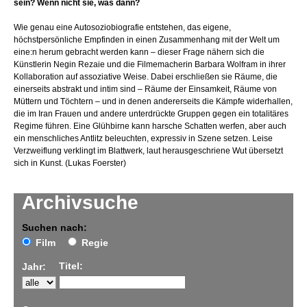
sein? Wenn nicht sie, was dann?
Wie genau eine Autosoziobiografie entstehen, das eigene,
höchstpersönliche Empfinden in einen Zusammenhang mit der Welt um
eine:n herum gebracht werden kann – dieser Frage nähern sich die
Künstlerin Negin Rezaie und die Filmemacherin Barbara Wolfram in ihrer
Kollaboration auf assoziative Weise. Dabei erschließen sie Räume, die
einerseits abstrakt und intim sind – Räume der Einsamkeit, Räume von
Müttern und Töchtern – und in denen andererseits die Kämpfe widerhallen,
die im Iran Frauen und andere unterdrückte Gruppen gegen ein totalitäres
Regime führen. Eine Glühbirne kann harsche Schatten werfen, aber auch
ein menschliches Antlitz beleuchten, expressiv in Szene setzen. Leise
Verzweiflung verklingt im Blattwerk, laut herausgeschriene Wut übersetzt
sich in Kunst. (Lukas Foerster)
Archivsuche
Suchen nach:
Film
Regie
Titel:
Jahr: