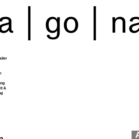
ailer
n
ung
it &
ng
n