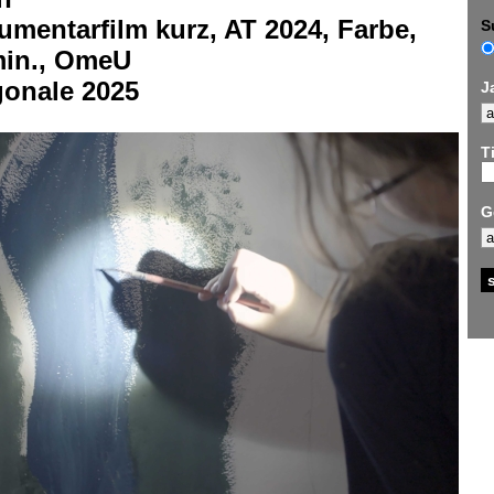
mentarfilm kurz, AT 2024, Farbe,
S
min., OmeU
gonale 2025
J
Ti
G