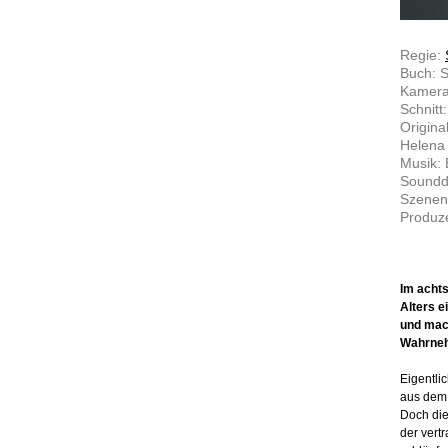
Regie:
Buch: S
Kamera
Schnitt
Origina
Helena 
Musik: B
Soundde
Szenen
Produze
Im achts
Alters e
und mach
Wahrneh
Eigentli
aus dem 
Doch die
der vert