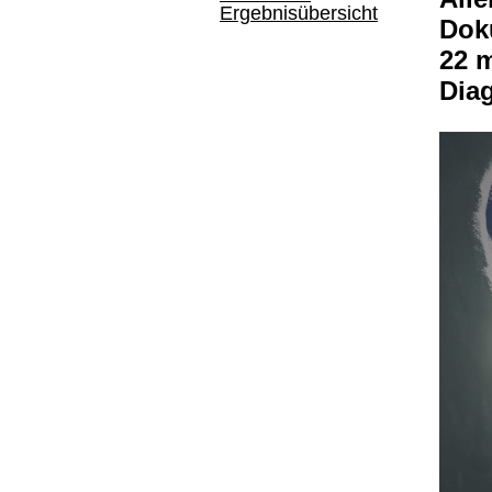
Ergebnisübersicht
Doku
22 
Dia