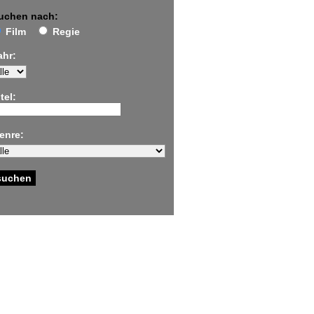
uchen nach:
Film
Regie
ahr:
tel:
enre: