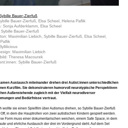
Sybille Bauer-Zierfuß
ybille Bauer-Zierfuß, Elsa Scheel, Helena Paflik
: Sonja Aufderklamm, Elsa Scheel
: Sybille Bauer-Zierfuß
lton: Maximilian Liebich, Sybille Bauer-Zierfuß, Elsa Scheel,
Paflik
yllilicious
sign: Maximilian Liebich
bild: Theresa Macourek
nt:innen: Sybille Bauer-Zierfuß
amen Austausch miteinander drehen drei Autist:innen unterschiedlichen
inen Kurzfilm. Sie dekonstruieren humorvoll neurotypische Perspektiven
en Außenstehende zugleich mit der Vielfalt neurodiverser
mungen und Bedürfnisse vertraut.
ch wollte sie einen Spielfilm über Autismus drehen, so Sybille Bauer-Zierfuß
Off, in dem die Hauptrollen von zwei autistischen Kindern gespielt werden.
se Form muss einer dokumentarischen weichen, einem Safe Space, in dem
raute und ehrliche Austausch der drei im Vordergrund steht. Auf dem Set