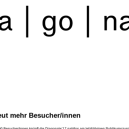
eut mehr Besucher/innen
00 Besucher/innen knüpft die Diagonale’17 nahtlos am letztjährigen Publikumszus