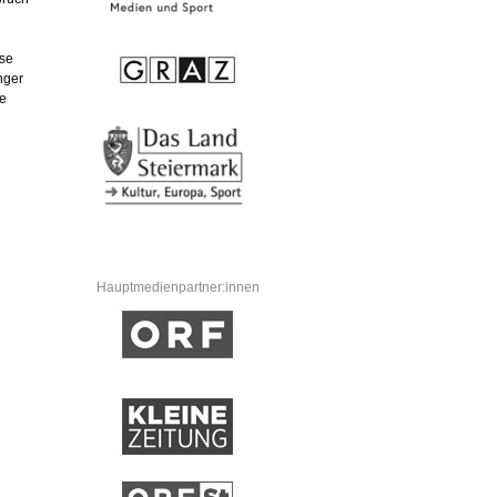
sse
nger
ie
Hauptmedienpartner:innen