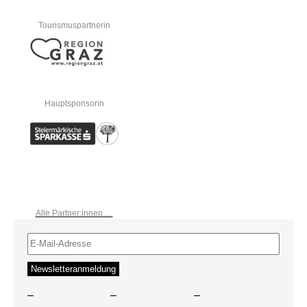
Tourismuspartnerin
Hauptsponsorin
Alle Partner:innen …
–
–
–