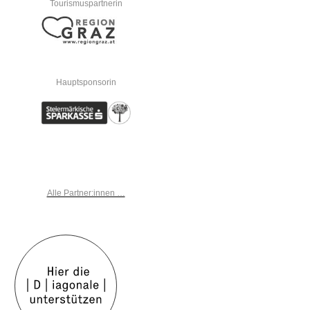
Tourismuspartnerin
Hauptsponsorin
Alle Partner:innen …