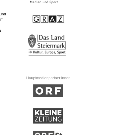
 und
?“
a
Hauptmedienpartner:innen