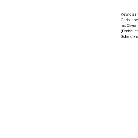
Keynotes 
Christiane
mit Olive
(Drehbucha
Schmölz u