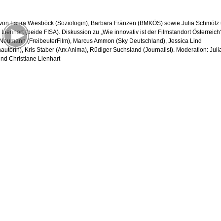
von Laura Wiesböck (Soziologin), Barbara Fränzen (BMKÖS) sowie Julia Schmölz
 Lienhart (beide FISA). Diskussion zu „Wie innovativ ist der Filmstandort Österreich
r Neumann (FreibeuterFilm), Marcus Ammon (Sky Deutschland), Jessica Lind
utorin), Kris Staber (Arx Anima), Rüdiger Suchsland (Journalist). Moderation: Juli
nd Christiane Lienhart