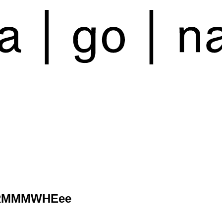
RMMMWHEee