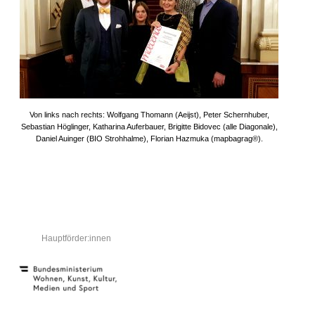
Von links nach rechts: Wolfgang Thomann (Aeijst), Peter Schernhuber,
Sebastian Höglinger, Katharina Auferbauer, Brigitte Bidovec (alle Diagonale),
Daniel Auinger (BIO Strohhalme), Florian Hazmuka (mapbagrag®).
Hauptförder:innen