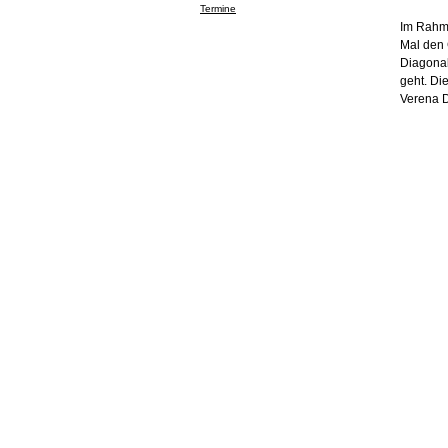
Termine
Im Rahme
Mal den 
Diagonal
geht. Di
Verena D