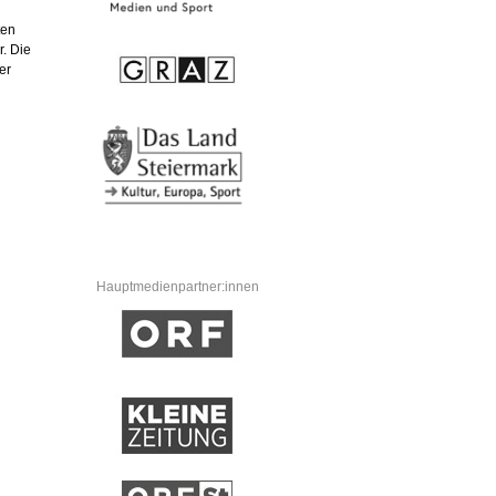
ten
r. Die
er
Hauptmedienpartner:innen