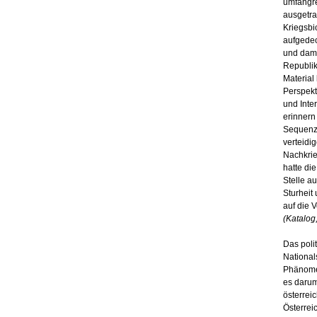
umfangre
ausgetra
Kriegsbi
aufgedec
und damit
Republik
Material
Perspekt
und Inte
erinnern
Sequenz 
verteidi
Nachkrie
hatte di
Stelle a
Sturheit
auf die 
(Katalog,
Das poli
National
Phänomen
es darum
österrei
Österrei