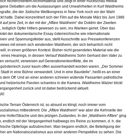
ich recherchiertem Archivmaterial und zeigt in einer Rückschau medial
gene Debatten um die Auslassungen und Unwahrheiten in Kurt Waldheims
ografie, die der Jüdische Weltkongress in New York noch vor der Wahl
kt hatte. Dabei konzentriert sich der Film auf die Monate März bis Juni 1986
 auf jene Zeit, in der mit der „Affäre Waldheim“ die Doktrin der Zweiten
, lediglich Opfer Hitlers gewesen zu sein, ins Wanken geriet. Über das
 lotet der dokumentarische Essay österreichische wie internationale
iven und Spannungsfelder aus, stellt Ausschnitte aus Pressekonferenzen
rviews mit einem sich windenden Waldheim, der sich beharrlich nicht
 will, in einen größeren Kontext. Bisher nicht gesendetes Material wie die
eines Hearings, in dessen Verlauf Waldheims Sohn Gerhard den Vater zu
gen versucht, verweisen auf Generationenkonflikte, die im
gsösterreich zuvor kaum offen ausverhandelt worden waren. „Der Sommer
e Stadt in eine Bühne verwandelt. Und in eine Baustelle“, heißt es an einer
us dem Off. Und an einer anderen schreien wütende Passanten patriotische
 und hetzerische Parolen schamlos in die Kamera.
Waldheims Walzer
blickt
Vergangenheit zurück und ist dabei bedrückend aktuell.
jk)
tische Terrain Österreich ist, so absurd es klingt, noch immer vom
sozialismus mitbestimmt. Die „Affäre Waldheim“ war aber die Kehrseite der
e Hofer/Strache und des jetzigen Zustandes. In der „Waldheim-Affäre“ ging
, endlich mit der Vergangenheit halbwegs ins Reine zu kommen, d. h. die
chische Opferlüge aufzubrechen. Man begann endlich, die Beteiligung der
cher am Nationalsozialismus aus einer anderen Perspektive zu sehen. Die