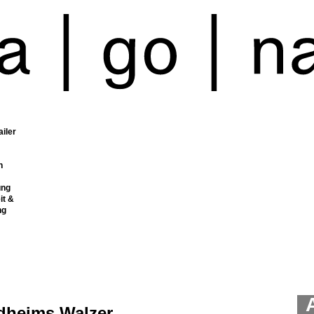
ailer
n
ung
it &
ng
dheims Walzer