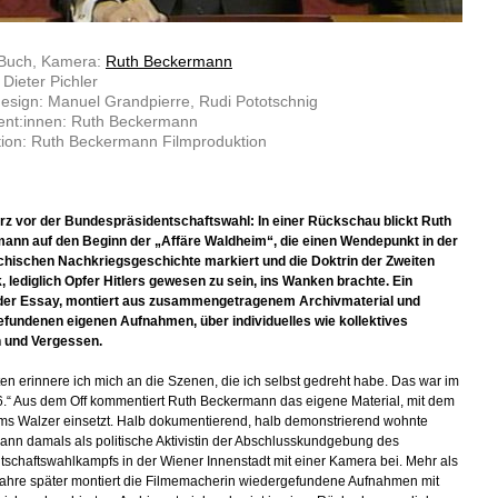
 Buch, Kamera:
Ruth Beckermann
 Dieter Pichler
sign: Manuel Grandpierre, Rudi Pototschnig
ent:innen: Ruth Beckermann
ion: Ruth Beckermann Filmproduktion
rz vor der Bundespräsidentschaftswahl: In einer Rückschau blickt Ruth
ann auf den Beginn der „Affäre Waldheim“, die einen Wendepunkt in der
chischen Nachkriegsgeschichte markiert und die Doktrin der Zweiten
, lediglich Opfer Hitlers gewesen zu sein, ins Wanken brachte. Ein
der Essay, montiert aus zusammengetragenem Archivmaterial und
fundenen eigenen Aufnahmen, über individuelles wie kollektives
n und Vergessen.
en erinnere ich mich an die Szenen, die ich selbst gedreht habe. Das war im
.“ Aus dem Off kommentiert Ruth Beckermann das eigene Material, mit dem
s Walzer einsetzt. Halb dokumentierend, halb demonstrierend wohnte
nn damals als politische Aktivistin der Abschlusskundgebung des
tschaftswahlkampfs in der Wiener Innenstadt mit einer Kamera bei. Mehr als
Jahre später montiert die Filmemacherin wiedergefundene Aufnahmen mit