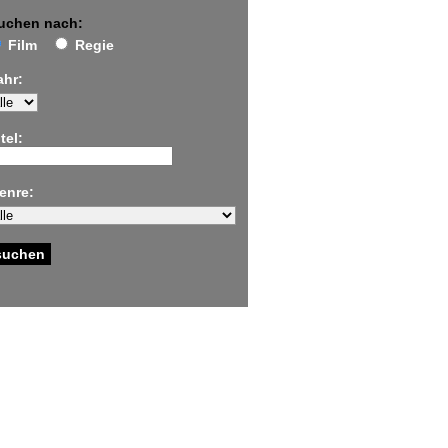
uchen nach:
Film
Regie
ahr:
tel:
enre: