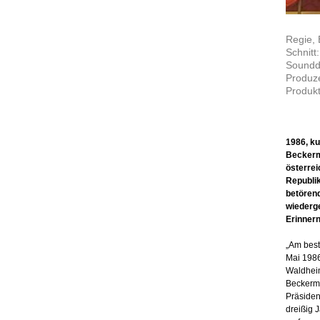
Regie,
Schnitt:
Soundde
Produz
Produkt
1986, ku
Beckerm
österrei
Republik
betören
wiederge
Erinner
„Am best
Mai 1986
Waldheim
Beckerma
Präsiden
dreißig 