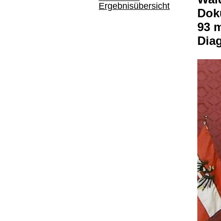
Ergebnisübersicht
Dok
93 m
Dia