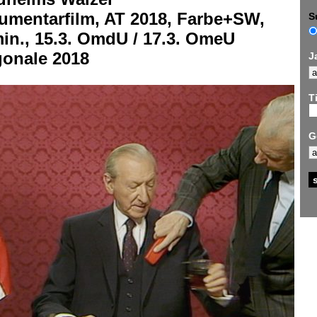
umentarfilm, AT 2018, Farbe+SW,
S
in., 15.3. OmdU / 17.3. OmeU
gonale 2018
J
Ti
G