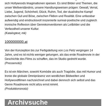
sich Hollywoods Imaginationen speisen. Es sind Bilder und Themen, die
unser Weltverständnis, unsere Handlungsweisen prägen: Gewalt, Verrat,
Liebe, Jugend, Schönheit, Glück, Ruhm, Tod, der dualistische Kampf
zwischen Gut und Böse, zwischen Fiktion und Realität. Eine unfassbar
aufwendig und eindrucksvoll inszenierte surreal-poetische und zugleich
ironische Reflexion über Genrekonventionen als Leitbilder und die
Verfasstheit unserer Kultur.
(Katalogtext, mk)
1000000000.at
Von der Konzeption bis zur Fertigstellung von
Los Feliz
vergingen 14
Jahre, und es ist nichts weniger gelungen, als das erste Roadmovie in der
Geschichte des Films zu schaffen, das im Studio gedreht wurde.
(Pressenotiz)
Es ist ein Märchen, sowohl Komödie als auch Tragödie, das mit Humor und
Ironie die globale Omnipräsenz von westlichen Bildwelten und
Hollywoodfilmen nachzeichnet und dabei dennoch sich selbst und das
Genre Roadmovie nicht allzu ernst nimmt.
(Produktionsnotiz)
Archivsuche