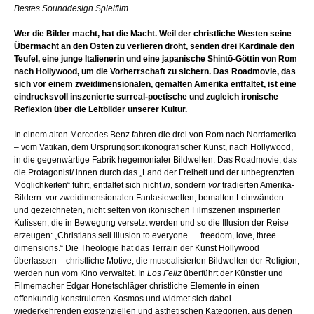
Bestes Sounddesign Spielfilm
Wer die Bilder macht, hat die Macht. Weil der christliche Westen seine
Übermacht an den Osten zu verlieren droht, senden drei Kardinäle den
Teufel, eine junge Italienerin und eine japanische Shintō-Göttin von Rom
nach Hollywood, um die Vorherrschaft zu sichern. Das Roadmovie, das
sich vor einem zweidimensionalen, gemalten Amerika entfaltet, ist eine
eindrucksvoll inszenierte surreal-poetische und zugleich ironische
Reflexion über die Leitbilder unserer Kultur.
In einem alten Mercedes Benz fahren die drei von Rom nach Nordamerika
– vom Vatikan, dem Ursprungsort ikonografischer Kunst, nach Hollywood,
in die gegenwärtige Fabrik hegemonialer Bildwelten. Das Roadmovie, das
die Protagonist/ innen durch das „Land der Freiheit und der unbegrenzten
Möglichkeiten“ führt, entfaltet sich nicht
in
, sondern
vor
tradierten Amerika-
Bildern: vor zweidimensionalen Fantasiewelten, bemalten Leinwänden
und gezeichneten, nicht selten von ikonischen Filmszenen inspirierten
Kulissen, die in Bewegung versetzt werden und so die Illusion der Reise
erzeugen: „Christians sell illusion to everyone … freedom, love, three
dimensions.“ Die Theologie hat das Terrain der Kunst Hollywood
überlassen – christliche Motive, die musealisierten Bildwelten der Religion,
werden nun vom Kino verwaltet. In
Los Feliz
überführt der Künstler und
Filmemacher Edgar Honetschläger christliche Elemente in einen
offenkundig konstruierten Kosmos und widmet sich dabei
wiederkehrenden existenziellen und ästhetischen Kategorien, aus denen