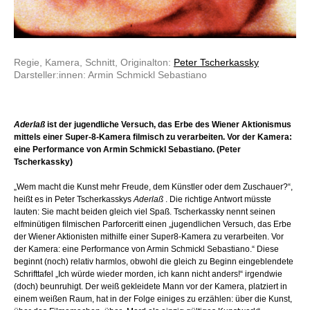
Regie, Kamera, Schnitt, Originalton:
Peter Tscherkassky
Darsteller:innen: Armin Schmickl Sebastiano
Aderlaß
ist der jugendliche Versuch, das Erbe des Wiener Aktionismus
mittels einer Super-8-Kamera filmisch zu verarbeiten. Vor der Kamera:
eine Performance von Armin Schmickl Sebastiano. (Peter
Tscherkassky)
„Wem macht die Kunst mehr Freude, dem Künstler oder dem Zuschauer?“,
heißt es in Peter Tscherkasskys
Aderlaß
. Die richtige Antwort müsste
lauten: Sie macht beiden gleich viel Spaß. Tscherkassky nennt seinen
elfminütigen filmischen Parforceritt einen „jugendlichen Versuch, das Erbe
der Wiener Aktionisten mithilfe einer Super8-Kamera zu verarbeiten. Vor
der Kamera: eine Performance von Armin Schmickl Sebastiano.“ Diese
beginnt (noch) relativ harmlos, obwohl die gleich zu Beginn eingeblendete
Schrifttafel „Ich würde wieder morden, ich kann nicht anders!“ irgendwie
(doch) beunruhigt. Der weiß gekleidete Mann vor der Kamera, platziert in
einem weißen Raum, hat in der Folge einiges zu erzählen: über die Kunst,