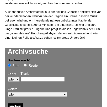
verstehen, was mit ihr los ist, machen ihn zusehends rastlos.
Ausgehend von Archivmaterial aus der Zeit des Genozids entfaltet sich vor
der wunderschönen Naturkulisse der Region ein Drama, das von Musik
getragen wird und ein hierzulande nahezu unbekanntes Kapitel der
Geschichte anspricht. Zahra Miri spielt die ätherische, schwer greifbare
junge Frau mit großer Hingabe und prägt so diesen ungewöhnlichen Film
des „alten Meisters“ Houchang Allahyari, der – wenig überraschend – in
einer kleinen Rolle als Arzt zu sehen ist. (Andreas Ungerböck)
Archivsuche
Suchen nach:
Film
Regie
Titel:
Jahr:
Genre: