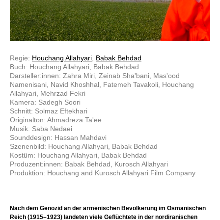
Regie:
Houchang Allahyari
,
Babak Behdad
Buch: Houchang Allahyari, Babak Behdad
Darsteller:innen: Zahra Miri, Zeinab Sha'bani, Mas'ood
Namenisani, Navid Khoshhal, Fatemeh Tavakoli, Houchang
Allahyari, Mehrzad Fekri
Kamera: Sadegh Soori
Schnitt: Solmaz Eftekhari
Originalton: Ahmadreza Ta'ee
Musik: Saba Nedaei
Sounddesign: Hassan Mahdavi
Szenenbild: Houchang Allahyari, Babak Behdad
Kostüm: Houchang Allahyari, Babak Behdad
Produzent:innen: Babak Behdad, Kurosch Allahyari
Produktion: Houchang and Kurosch Allahyari Film Company
Nach dem Genozid an der armenischen Bevölkerung im Osmanischen
Reich (1915–1923) landeten viele Geflüchtete in der nordiranischen