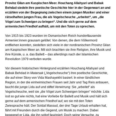
Provinz Gilan am Kaspischen Meer. Houchang Allahyari und Babak
Behdad siedeln ihre poetische Geschichte hier in der Gegenwart an und
erzählen von der Begegnung zwischen einem jungen Musiker und einer
rätselhaften jungen Frau, die als Vogelscheuche „arbeitet“, um „die
Vögel zum Schweigen zu bringen“. Und die sich gerne auf dem
armenischen Friedhof aufhält, um mit den Toten zu sprechen.
Von 1915 bis 1923 wurden im Osmanischen Reich hunderttausende
Armenier:innen grausam getötet. Von denen, die dem Völkermord
entfliehen konnten, siedelten sich viele in der nordiranischen Provinz Gilan
am Kaspischen Meer an. Mit sich brachten sie ihre Religion, ihre Musik und
ihre Künste, u. a. das Ballett – das allerdings nach der Islamischen
Revolution 1979 verboten wurde.
Vor diesem historischen Hintergrund erzählen Houchang Allahyari und
Babak Behdad in
Matarsak
(„Vogelscheuche“) ihre poetische Geschichte,
die auf einer Story von Vida Mashayekhi basiert. In einer ländlichen
Region, in der die einheimischen Frauen seit Jahr und Tag Reis anbauen,
taucht die junge Lida auf und stiftet Verwirrung: Sie „arbeitet“ als
Vogelscheuche, weil sie „die Vögel zum Schweigen bringen“ möchte. Lida
isst so gut wie nichts, hat eine Vorliebe für Ballett und Musik und hält sich
gerne auf dem armenischen Friedhof auf, wo sie mit den Toten
Zwiesprache hält. Der Soldat Massud, der drei Tage Urlaub erhalten hat,
fährt mit Freunden durch die Gegend, um Musik zu machen. Dabei
begegnet er Lida, die ihn sofort fasziniert. Doch seine Versuche, zu