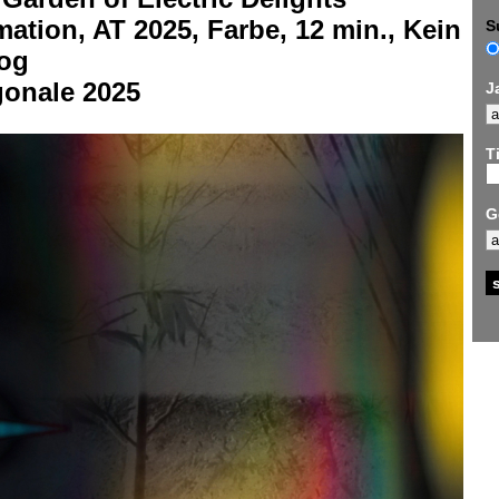
ation, AT 2025, Farbe, 12 min., Kein
S
log
gonale 2025
J
Ti
G