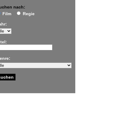
uchen nach:
Film
Regie
ahr:
tel:
enre: