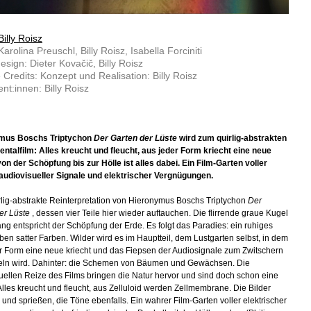
Billy Roisz
arolina Preuschl, Billy Roisz, Isabella Forciniti
sign: Dieter Kovačič, Billy Roisz
 Credits: Konzept und Realisation: Billy Roisz
nt:innen: Billy Roisz
mus Boschs Triptychon
Der Garten der Lüste
wird zum quirlig-abstrakten
ntalfilm: Alles kreucht und fleucht, aus jeder Form kriecht eine neue
von der Schöpfung bis zur Hölle ist alles dabei. Ein Film-Garten voller
audiovisueller Signale und elektrischer Vergnügungen.
rlig-abstrakte Reinterpretation von Hieronymus Boschs Triptychon
Der
er Lüste
, dessen vier Teile hier wieder auftauchen. Die flirrende graue Kugel
ng entspricht der Schöpfung der Erde. Es folgt das Paradies: ein ruhiges
ben satter Farben. Wilder wird es im Hauptteil, dem Lustgarten selbst, in dem
r Form eine neue kriecht und das Fiepsen der Audiosignale zum Zwitschern
ln wird. Dahinter: die Schemen von Bäumen und Gewächsen. Die
uellen Reize des Films bringen die Natur hervor und sind doch schon eine
Alles kreucht und fleucht, aus Zelluloid werden Zellmembrane. Die Bilder
 und sprießen, die Töne ebenfalls. Ein wahrer Film-Garten voller elektrischer