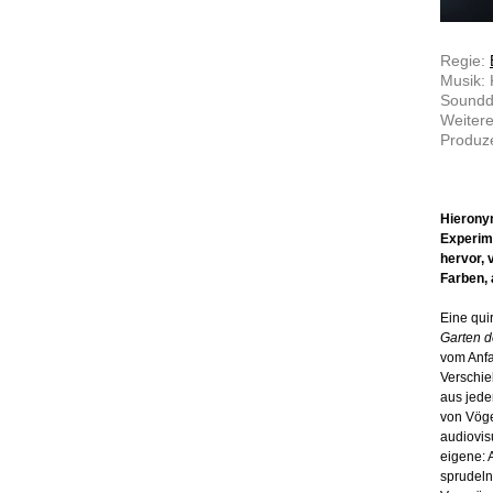
Regie:
Musik: K
Soundde
Weitere
Produze
Hierony
Experime
hervor, 
Farben, 
Eine qui
Garten d
vom Anfa
Verschie
aus jede
von Vöge
audiovis
eigene: 
sprudeln