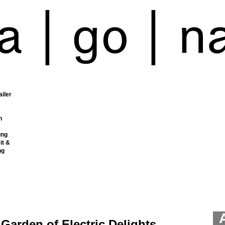
ailer
n
ung
it &
ng
Garden of Electric Delights