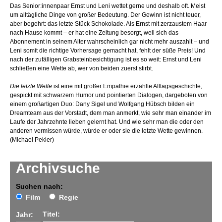
Das Senior:innenpaar Ernst und Leni wettet gerne und deshalb oft. Meist
um alltägliche Dinge von großer Bedeutung. Der Gewinn ist nicht teuer,
aber begehrt: das letzte Stück Schokolade. Als Ernst mit zerzaustem Haar
nach Hause kommt – er hat eine Zeitung besorgt, weil sich das
Abonnement in seinem Alter wahrscheinlich gar nicht mehr auszahlt – und
Leni somit die richtige Vorhersage gemacht hat, fehlt der süße Preis! Und
nach der zufälligen Grabsteinbesichtigung ist es so weit: Ernst und Leni
schließen eine Wette ab, wer von beiden zuerst stirbt.
Die letzte Wette
ist eine mit großer Empathie erzählte Alltagsgeschichte,
gespickt mit schwarzem Humor und pointierten Dialogen, dargeboten von
einem großartigen Duo: Dany Sigel und Wolfgang Hübsch bilden ein
Dreamteam aus der Vorstadt, dem man anmerkt, wie sehr man einander im
Laufe der Jahrzehnte lieben gelernt hat. Und wie sehr man die oder den
anderen vermissen würde, würde er oder sie die letzte Wette gewinnen.
(Michael Pekler)
Archivsuche
Suchen nach:
Film
Regie
Titel:
Jahr: