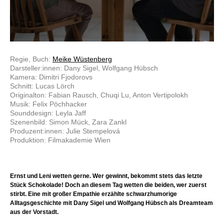
Regie, Buch:
Meike Wüstenberg
Darsteller:innen: Dany Sigel, Wolfgang Hübsch
Kamera: Dimitri Fjodorovs
Schnitt: Lucas Lörch
Originalton: Fabian Rausch, Chuqi Lu, Anton Vertipolokh
Musik: Felix Pöchhacker
Sounddesign: Leyla Jaff
Szenenbild: Simon Mück, Zara Zankl
Produzent:innen: Julie Stempelová
Produktion: Filmakademie Wien
Ernst und Leni wetten gerne. Wer gewinnt, bekommt stets das letzte
Stück Schokolade! Doch an diesem Tag wetten die beiden, wer zuerst
stirbt. Eine mit großer Empathie erzählte schwarzhumorige
Alltagsgeschichte mit Dany Sigel und Wolfgang Hübsch als Dreamteam
aus der Vorstadt.