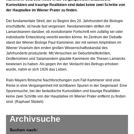
Kuriositäten und traurige Realitäten sind dabei keine zwei Schritte von
der Hauptallee im Wiener Prater zu finden.
Der fundamentale Streit, der zu Beginn des 20. Jahrhundert die Biologie
erschütterte, ist heute fast vergessen. Neodarwinisten stritten mit
Lamarckianern darüber, ob evolutionärer Fortschritt rein zufällig sei oder
individuelle Entwicklung vererbt werden könne. Im Zentrum der Debatte
stand der Wiener Biologe Paul Kammerer, der mit seinen Amphibien im
Wiener Vivarium den ersten großen Wissenschaftsskandal des
Jahrhunderts produzierte: Mit Versuchen an Geburtshelferkröten,
Grottenolmen und Salamandern glaubte Kammerer die Thesen Lamarcks
bewiesen zu haben. Als gegen ihn der Verdacht des Betrugs erhoben
wurde, nahm er sich 1926 das Leben.
Ralo Mayers filmische Nachforschungen zum Fall Kammerer sind eine
Reise in eine Vergangenheit mit sichtbaren Spuren in der Gegenwart. Eine
Spurensuche, bei der fantastische Kuriositäten und traurige Realitäten
keine zwei Schritte von der Hauptallee im Wiener Prater entfernt zu finden
sind. (Raphael Stüdeli)
Archivsuche
Suchen nach: