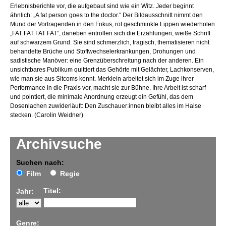
Erlebnisberichte vor, die aufgebaut sind wie ein Witz. Jeder beginnt
ähnlich: „A fat person goes to the doctor.“ Der Bildausschnitt nimmt den
Mund der Vortragenden in den Fokus, rot geschminkte Lippen wiederholen
„FAT FAT FAT FAT“, daneben entrollen sich die Erzählungen, weiße Schrift
auf schwarzem Grund. Sie sind schmerzlich, tragisch, thematisieren nicht
behandelte Brüche und Stoffwechselerkrankungen, Drohungen und
sadistische Manöver: eine Grenzüberschreitung nach der anderen. Ein
unsichtbares Publikum quittiert das Gehörte mit Gelächter, Lachkonserven,
wie man sie aus Sitcoms kennt. Merklein arbeitet sich im Zuge ihrer
Performance in die Praxis vor, macht sie zur Bühne. Ihre Arbeit ist scharf
und pointiert, die minimale Anordnung erzeugt ein Gefühl, das dem
Dosenlachen zuwiderläuft: Den Zuschauer:innen bleibt alles im Halse
stecken. (Carolin Weidner)
Archivsuche
Suchen nach:
Film
Regie
Titel:
Jahr:
Genre: