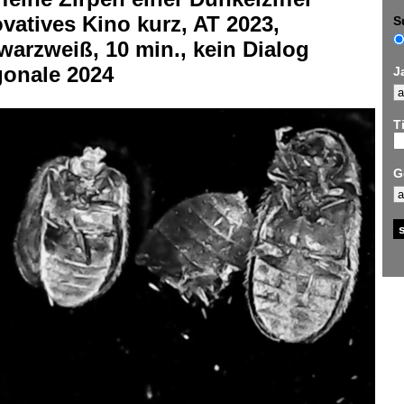
vatives Kino kurz, AT 2023,
S
arzweiß, 10 min., kein Dialog
gonale 2024
J
Ti
G