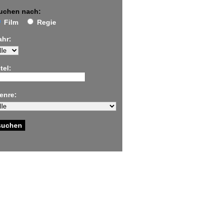
uchen nach:
Film
Regie
ahr:
tel:
enre: