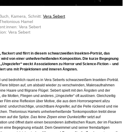
Buch, Kamera, Schnitt:
Vera Sebert
 Thelonious Hamel
nt:innen: Vera Sebert
ion: Vera Sebert
, flackert und flirrt in diesem schwarzweißen Insekten-Porträt, das
t wird von einer unheilverheißenden Komposition. Die kurze Begegnung
„Ungeziefer“ weckt Assoziationen zu Horror und Science-Fiction – und
iert uns mit Projektionen und inneren Ängsten.
 und bedrohlich raunt es in Vera Seberts schwarzweißem Insekten-Porträt.
Tiere blitzen auf, um alsbald wieder zu verschwinden, Makroaufnahmen
eine Haare und filigrane Flügel. Sebert spielt mit den Ängsten und der
 die Motten, Fliegen und anderes „Ungeziefer“ oft auslösen. Gleichzeitig
der Film eine Reflexion über Motive, die aus dem Horrorsegment allzu
sind: undurchsichtige, unsichtbare Angreifer, auf die Pelle rückend und nie
chen. Thelonious Hamels unheilverheißende Tonkomposition treibt diese
onen auf die Spitze.
Das feine Zirpen einer Dunkelziffer
setzt auf
ation und öffnet darin einen besonderen ästhetischen Raum, der im Flackern
ren eine Begegnung erlaubt. Dem Gewimmel und seiner fremdartigen