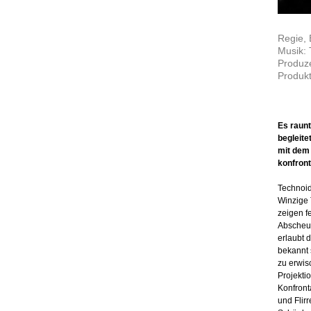
Regie, 
Musik:
Produze
Produkt
Es raunt
begleite
mit dem 
konfront
Technoid
Winzige 
zeigen f
Abscheu,
erlaubt 
bekannt 
zu erwis
Projekti
Konfront
und Flir