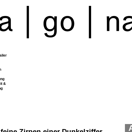
ailer
n
ung
it &
ng
feine Zirpen einer Dunkelziffer