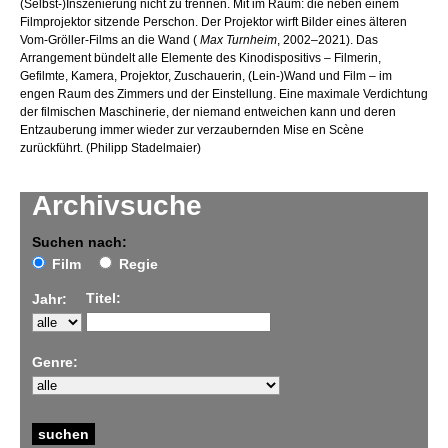
(Selbst-)Inszenierung nicht zu trennen. Mit im Raum: die neben einem
Filmprojektor sitzende Perschon. Der Projektor wirft Bilder eines älteren
Vom-Gröller-Films an die Wand (
Max Turnheim
, 2002–2021). Das
Arrangement bündelt alle Elemente des Kinodispositivs – Filmerin,
Gefilmte, Kamera, Projektor, Zuschauerin, (Lein-)Wand und Film – im
engen Raum des Zimmers und der Einstellung. Eine maximale Verdichtung
der filmischen Maschinerie, der niemand entweichen kann und deren
Entzauberung immer wieder zur verzaubernden Mise en Scène
zurückführt. (Philipp Stadelmaier)
Archivsuche
Suchen nach:
Film
Regie
Titel:
Jahr:
Genre: