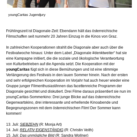
youngCaritas Jugendjury
Frühlingszeit ist Diagonale-Zeit: Ebendann hält das österreichische
Filmschaffen seit nunmehr 20 Jahren Einzug in die Kinos von Graz.
In zahlreichen Kooperationen strahlt die Diagonale aber auch über die
Festivalwoche hinaus: Unter dem Label „Diagonale #denktweiter“ hat sie
eine Kampagne initiiert, die die soziale und ökologische Verantwortung
von Kulturbetrieben auf die Agenda setzt. Die Kooperation mit der
youngCaritas
fügt sich in diese Bemühungen und ist eine stimmige
Verlängerung des Festivals in den lauen Sommer hinein. Nach der ersten
und sehr erfolgreichen Kooperation im Vorjahr hat auch heuer wieder eine
Gruppe junger Filmenthusiast/innen das facettenreiche Programm der
Diagonale gesichtet und diskutiert. Drei Filme daraus präsentiert sie nun im
youngCaritas-Sommerkino: Drei junge Blicke auf das österreichische
Gegenwartskino, drei interessante und erhellende Kinoabende und
Begegnungszonen mit dem österreichischen Film! Der Sommer kann
kommen!
13. Juli:
SIEBZEHN
(R: Monja Art)
14. Juli:
RELATIV EIGENSTÄNDIG
(R: Christin Veith)
15. Juli:
Das unmögliche Bild
(R: Sandra Wollner)