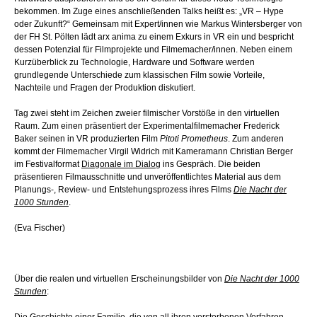
bekommen. Im Zuge eines anschließenden Talks heißt es: „VR – Hype
oder Zukunft?“ Gemeinsam mit Expert/innen wie Markus Wintersberger von
der FH St. Pölten lädt arx anima zu einem Exkurs in VR ein und bespricht
dessen Potenzial für Filmprojekte und Filmemacher/innen. Neben einem
Kurzüberblick zu Technologie, Hardware und Software werden
grundlegende Unterschiede zum klassischen Film sowie Vorteile,
Nachteile und Fragen der Produktion diskutiert.
Tag zwei steht im Zeichen zweier filmischer Vorstöße in den virtuellen
Raum. Zum einen präsentiert der Experimentalfilmemacher Frederick
Baker seinen in VR produzierten Film
Pitoti Prometheus
. Zum anderen
kommt der Filmemacher Virgil Widrich mit Kameramann Christian Berger
im Festivalformat
Diagonale im Dialog
ins Gespräch. Die beiden
präsentieren Filmausschnitte und unveröffentlichtes Material aus dem
Planungs-, Review- und Entstehungsprozess ihres Films
Die Nacht der
1000 Stunden
.
(Eva Fischer)
Über die realen und virtuellen Erscheinungsbilder von
Die Nacht der 1000
Stunden
:
Die Geschichte einer Familie, die von all ihren verstorbenen Vorfahren