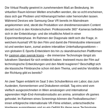
Die Virtual Reality gewinnt in zunehmendem Maß an Bedeutung. Im
virtuellen Raum können Welten erschaffen werden, die so echt erscheinen,
dass sich gar Phobien und Höhenangst heilen oder hervorrufen lassen.
Während Devices wie Samsung Gear VR bereits im Mai
nstream
angekommen sind, steckt die Produktion von dreidimensionalem Content
derzeit noch in den Kinderschuhen: Professionelle 360°-Kameras befinden
sich in der Entwicklungs- und die inhaltliche Arbeit in einer
Experimentierphase. Im Rahmen der Diagonale stellt sich die Frage, in
welchem Ausmaß VR für den Film und damit die Filmindustrie interessant
ist und werden kann, zu
mal andere interaktive Unterhaltungssektoren –
von globalen E-Sports-Entwicklern bis hin zu skandinavischen Plattformen
für
casinon utan svensk licens
– die immersive Technologie längst als
lukrativen Standard für sich entdeckt haben. Inwieweit muss der Film auf
technologische Entwicklungen und den Markt reagieren? Beschäftigt sich
die klassische Filmbranche schon mit dem Thema, und welche Vorstöße in
der Richtung gibt es bereits?
An zwei Tagen entsteht im Saal 3 des Schubertkinos ein Labor, das zum
Austesten, Kennenlernen und Diskutieren einlädt. Tag eins wird vom
vielfach ausgezeichneten in Wien ansässigen und international
agierenden High-End-Animationsstudio arx anima. animation vfx games
gehostet. Im Rahmen eines Screenings können die Festivalbesucher /
innen erfolgreiche internationale VR-Filme erleben, unterschiedliche
Hardware ausprobieren und so ein Gefühl für diese neue Technologie