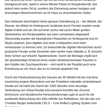
heimgesucht wird, spielt in einem Wiener Palais im Ringstraßenstil, das
jedoch kein realer Ort ist, sondern die Erinnerung seiner heutigen und
ehemaligen Bewohner/innen an ihr Haus zu verschiedenen Zeiten.
Das Gebäude lässt folglich keine genaue Orientierung zu – die Wände, die
Räume, die Möbel im Hintergrund, Ausblicke durch Fenster wurden vorab
digital erstellt und am Set auf einer sechs mal sechs Meter großen
Studiobühne als Rückprojektion auf zwei Leinwänden abgespielt.
Gleichzeitig wurden die beweglichen Requisiten im Vordergrund real im
Studio platziert, dass digitale und reale Lichtquellen nicht mehr
voneinander zu trennen sind. So beleuchtet der digitale Mondschein durch
projizierte Fenster echte Gesichter oder werfen reale Objekte (z. B. Kerzen)
ihren Schein auf virtuelle Tapetenwände. Durch die Montage ergibt sich
der glaubwürdige Eindruck eines realen dreidimensionalen Raumes in
den Köpfen der Zuschauer/innen – und somit in der Realität auch eine
Erinnerung an ein Haus, das es so niemals gegeben hat.
Durch die Previsualisierung des Hauses als 3D-Modell mit der real-time-
machinima engine Moviestorm und der Projektion interaktiv veränderbarer
Inhalte am Set stellt
Die Nacht der 1000 Stunden
eine neuartige
Verbindung von Virtual Reality und linearem Kinofilm dar. Enorme
technische und künstlerische Herausforderungen gab es auch für die
punktuelle Beleuchtung des Sets mithilfe von Reflektoren, bei der das von
Christian Berger entwickelte CRLS – Cine Reflect Lighting System zum