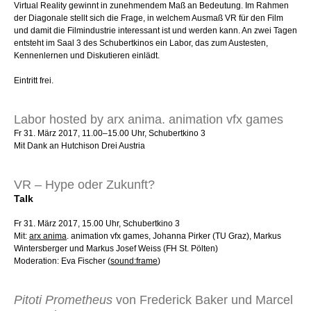
Virtual Reality gewinnt in zunehmendem Maß an Bedeutung. Im Rahmen
der Diagonale stellt sich die Frage, in welchem Ausmaß VR für den Film
und damit die Filmindustrie interessant ist und werden kann. An zwei Tagen
entsteht im Saal 3 des Schubertkinos ein Labor, das zum Austesten,
Kennenlernen und Diskutieren einlädt.
Eintritt frei.
Labor hosted by arx anima. animation vfx games
Fr 31. März 2017, 11.00–15.00 Uhr, Schubertkino 3
Mit Dank an Hutchison Drei Austria
VR – Hype oder Zukunft?
Talk
Fr 31. März 2017, 15.00 Uhr, Schubertkino 3
Mit:
arx anima
. animation vfx games, Johanna Pirker (TU Graz), Markus
Wintersberger und Markus Josef Weiss (FH St. Pölten)
Moderation: Eva Fischer (
sound:frame
)
Pitoti Prometheus
von Frederick Baker und Marcel