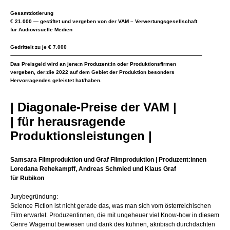
Gesamtdotierung
€ 21.000 — gestiftet und vergeben von der VAM – Verwertungsgesellschaft
für Audiovisuelle Medien
Gedrittelt zu je € 7.000
Das Preisgeld wird an jene:n Produzent:in oder Produktionsfirmen
vergeben, der:die 2022 auf dem Gebiet der Produktion besonders
Hervorragendes geleistet hat/haben.
| Diagonale-Preise der VAM |
| für herausragende
Produktionsleistungen |
Samsara Filmproduktion und Graf Filmproduktion
| Produzent:innen
Loredana Rehekampff, Andreas Schmied und Klaus Graf
für Rubikon
Jurybegründung:
Science Fiction ist nicht gerade das, was man sich vom österreichischen
Film erwartet. Produzentinnen, die mit ungeheuer viel Know-how in diesem
Genre Wagemut bewiesen und dank des kühnen, akribisch durchdachten