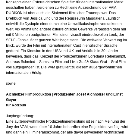
Konzepts einen Österreichischen Spielfilm für den internationalen Markt
geschaffen haben, verdienen zu Recht eine Auszeichnung der VAM.
RUBIKON ist aber auch ein Statement filmischer Frauenpower. Das
Drehbuch von Jessica Lind und der Regisseurin Magdalena Lauritsch
entwirft die Dystopie einer durch eine Umweltkatastrophe versunkenen
Welt. Arx Anima und andere österreichische Gewerke verpassten dem nur
mit 3 Millionen budgetierten Film einen visuell eindrucksvollen Look, der
SCI-FI-Fans auf der ganzen Welt begeisterte. Die weltweite Verwertung im
Blick, wurde der Film mit internationalem Cast in englischer Sprache
gedreht. Ein Kinostart in den USA und UK und Verkäufe in 30 Länder
beweisen, dass das Konzept der Produzent:innen Loredana Rehekampff,
Andreas Schmied ‒ Samsara Film und Livia Graf & Klaus Graf ‒ Graf Film
voll aufgegangen ist. Die VAM gratuliert zu diesem außergewöhnlichen
internationalen Erfolg.
sowie
Aichholzer Filmproduktion
| Produzenten Josef Aichholzer und Ernst
Geyer
für Rotzbub
Jurybegründung:
Eine außergewöhnliche Produzentinnenleistung ist es nach Meinung der
Jury der VAM, wenn über 10 Jahre beharrlich eine Projektidee verfolgt wird
und dann ein Film herauskommt, der alle davor gewesenen technischen