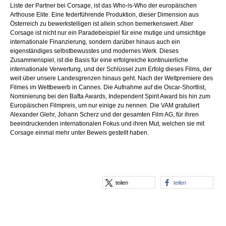
Liste der Partner bei Corsage, ist das Who-is-Who der europäischen
Arthouse Elite. Eine federführende Produktion, dieser Dimension aus
Österreich zu bewerkstelligen ist allein schon bemerkenswert. Aber
Corsage ist nicht nur ein Paradebeispiel für eine mutige und umsichtige
internationale Finanzierung, sondern darüber hinaus auch ein
eigenständiges selbstbewusstes und modernes Werk. Dieses
Zusammenspiel, ist die Basis für eine erfolgreiche kontinuierliche
internationale Verwertung, und der Schlüssel zum Erfolg dieses Films, der
weit über unsere Landesgrenzen hinaus geht. Nach der Weltpremiere des
Filmes im Wettbewerb in Cannes. Die Aufnahme auf die Oscar-Shortlist,
Nominierung bei den Bafta Awards, Independent Spirit Award bis hin zum
Europäischen Filmpreis, um nur einige zu nennen. Die VAM gratuliert
Alexander Glehr, Johann Scherz und der gesamten Film AG, für ihren
beeindruckenden internationalen Fokus und ihren Mut, welchen sie mit
Corsage einmal mehr unter Beweis gestellt haben.
teilen
teilen