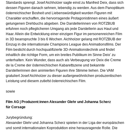
Standards sprengt. Josef Aichholzer sagte einst zu Manfred Deix, dass sich
dessen Figuren danach sehnen, lebendig zu werden. Aus dem Panoptikum
österreichischer Bosheit und Liebenswürdigkeit wurden Figuren mit
Charakter erschaffen, die hervorragende Protagonistinnen eines äußert
gelungenen Drehbuchs abgeben. Die Darstellerinnen von ROTZBUB
erfuhren noch pfleglicheren Umgang als jede Darstellerin aus Haut und
Haar. Allein die Entwicklung einer einzigen Figur im personenreichen Film
in 3D beanspruchte 3 bis 6 Wochen. Aichholzer gelang mit ROTZBUB der
Einzug in die internationale Champions League des Animationsfilms. Der
Film besticht durch hochqualifizierte 3D-Animationstechnik und findet
inhaltlich die richtige Form, um ein breites Publikum im Sinne Deix’ zu
unterhalten. Kein Wunder, dass auch als Verbeugung vor Deix die Creme
de la Creme der österreichischen Kabarettszene und bekannte
Darstellerinnen den animierten Figuren ihre Stimme liehen. Die VAM
gratuliert Josef Aichholzer zu dieser außergewöhnlichen produzentischen
Leistung und diesem zutiefst österreichischen Film.
sowie
Film AG
| Produzent:innen Alexander Glehr und Johanna Scherz
für Corsage
Jurybegründung:
Alexander Glehr und Johanna Scherz spielen in der Liga der europäischen
und somit internationalen Koproduktion eine herausragende Rolle. Die