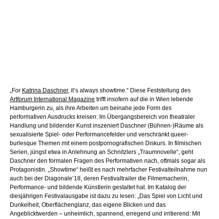
„For
Katrina Daschner
, it’s always showtime.“ Diese Feststellung des
Artforum International Magazine
trifft insofern auf die in Wien lebende
Hamburgerin zu, als ihre Arbeiten um beinahe jede Form des
performativen Ausdrucks kreisen: Im Übergangsbereich von theatraler
Handlung und bildender Kunst inszeniert Daschner (Bühnen-)Räume als
sexualisierte Spiel- oder Performancefelder und verschränkt queer-
burlesque Themen mit einem postpornografischen Diskurs. In filmischen
Serien, jüngst etwa in Anlehnung an Schnitzlers „Traumnovelle“, geht
Daschner den formalen Fragen des Performativen nach, oftmals sogar als
Protagonistin. „Showtime“ heißt es nach mehrfacher Festivalteilnahme nun
auch bei der Diagonale’18, deren Festivaltrailer die Filmemacherin,
Performance- und bildende Künstlerin gestaltet hat. Im Katalog der
diesjährigen Festivalausgabe ist dazu zu lesen: „Das Spiel von Licht und
Dunkelheit, Oberflächenglanz, das eigene Blicken und das
Angeblicktwerden – unheimlich, spannend, erregend und irritierend: Mit