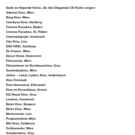
Dank an folgende Kinos, die den Diagonale’18-Trailer zeigen:
Admiral Kino, Wien
Burg Kino, Wien
Cine4you Kino, Hartberg
Cinema Paradiso, Baden
Cinema Paradiso, St. Pölten
Cinematograph, Innsbruck
City Kino, Linz
DAS KINO, Salzburg
De France, Wien
Diesel Kinos Österreich
Filmcasino, Wien
Filmzentrum im Rechbauerkino, Graz
Gartenbaukino, Wien
Jöslar – Lokal, Laden, Kino, Andelsbuch
Kino Freistadt
Kino Hasewend, Eibiswald
Kino im Kesselhaus, Krems
KIZ Royal Kino, Graz
Leokino, Innsbruck
Metro Kino, Bregenz
Metro Kino, Wien
Moviemento, Linz
Programmkino Wels
RIO Kino, Feldkirch
Schikaneder, Wien
Schubertkino, Graz