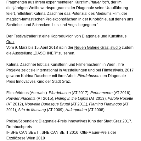
Fragmenten aus ihrem experimentellen Kurzfilm
Pfauenloch
, der im
diesjährigen Wettbewerbsprogramm der Diagonale seine Uraufführung
feiert, reflektiert Katrina Daschner das Potenzial des Mediums Film, der
magisch-fantastischen Projektionsflächen in der Kinohöhle, auf denen uns
Schönheit und Schrecken, Lust und Angst begegnen.“
Der Festivaltrailer ist eine Koproduktion von Diagonale und
Kunsthaus
Graz
.
Vom 9. März bis 15. April 2018 ist in der
Neuen Galerie Graz, studio
zudem
die Ausstellung „DASCHNER“ zu sehen.
Katrina Daschner lebt als Künstlerin und Filmemacherin in Wien. Ihre
Projekte zeigt sie international in Ausstellungen und bei Filmfestivals. 2017
gewann Katrina Daschner mit ihrer Arbeit
Pferdebusen
den Diagonale-
Preis Innovatives Kino der Stadt Graz.
Filme/Videos (Auswahl):
Pferdebusen
(AT 2017),
Perlenmeere
(AT 2016),
Powder Placenta
(AT 2015),
Hiding in the Lights
(AT 2013),
Parole Rosette
(AT 2012),
Nouvelle Burlesque Brutal
(AT 2011),
Flaming Flamingos
(AT
2011),
Aria de Mustang
(AT 2009),
Hafenperlen
(AT 2008)
Preise/Stipendien: Diagonale-Preis Innovatives Kino der Stadt Graz 2017,
Drehbuchpreis
IF SHE CAN SEE IT, SHE CAN BE IT 2016, Otto-Mauer-Preis der
Erzdiözese Wien 2010