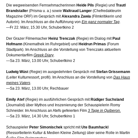
Die wegweisenden Fernsehmacherinnen
Heide Pils
(Regie) und
Trautl
Brandstaller
(Prisma u. a.) sowie
Waltraud Langer
(Chefredakteurin
Magazine ORF) im Gespräch mit
Alexandra Zawia
(Filmkritikerin und
Autorin). Im Anschluss an die Aufführung von
Ein ganz normaler Tag
.
—Fr 22. März, 15.30 Uhr, Schubertkino 2
Der Grazer Filmemacher
Heinz Trenczak
(Regie) im Dialog mit
Paul
Hofmann
(Kinemathek im Ruhrgebiet) und
Heidrun Primas
(Forum
Stadtpark). Im Anschluss an die Vorstellung von Trenczaks aktuellem
Dokumentarfilm
Greek Diary
.
—Sa 23. März, 13.00 Uhr, Schubertkino 2
Ludwig Wüst
(Regie) im ausgedehnten Gespräch mit
Stefan Grissemann
(Leiter Kulturressort, profil). Im Anschluss an die Vorstellung von
Das Haus
meines Vaters
.
—Sa 23. März, 13.00 Uhr, Rechbauer
Emily Atef
(Regie) im ausführlichen Gespräch mit
Rüdiger Suchsland
(Journalist) über Mythos und Inszenierung der Schauspielerin Romy
Schneider. Im Anschluss an Atefs gefeierten Film
3 Tage in Quiberon
.
—Sa 23. März, 14.30 Uhr, Schubertkino 1
Schauspieler
Peter Simonischek
spricht mit
Ute Baumhackl
(Ressortleiterin Kultur & Medien Kleine Zeitung) über seine Rolle in Martin