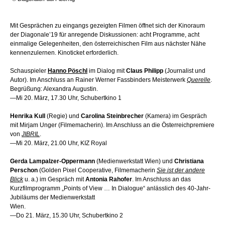
Mit Gesprächen zu eingangs gezeigten Filmen öffnet sich der Kinoraum
der Diagonale’19 für anregende Diskussionen: acht Programme, acht
einmalige Gelegenheiten, den österreichischen Film aus nächster Nähe
kennenzulernen. Kinoticket erforderlich.
Schauspieler
Hanno Pöschl
im Dialog mit
Claus Philipp
(Journalist und
Autor). Im Anschluss an Rainer Werner Fassbinders Meisterwerk
Querelle
.
Begrüßung: Alexandra Augustin.
—Mi 20. März, 17.30 Uhr, Schubertkino 1
Henrika Kull
(Regie) und
Carolina Steinbrecher
(Kamera) im Gespräch
mit Mirjam Unger (Filmemacherin). Im Anschluss an die Österreichpremiere
von
JIBRIL
.
—Mi 20. März, 21.00 Uhr, KIZ Royal
Gerda Lampalzer-Oppermann
(Medienwerkstatt Wien) und
Christiana
Perschon
(Golden Pixel Cooperative, Filmemacherin
Sie ist der andere
Blick
u. a.) im Gespräch mit
Antonia Rahofer
. Im Anschluss an das
Kurzfilmprogramm „Points of View … In Dialogue“ anlässlich des 40-Jahr-
Jubiläums der Medienwerkstatt
Wien.
—Do 21. März, 15.30 Uhr, Schubertkino 2