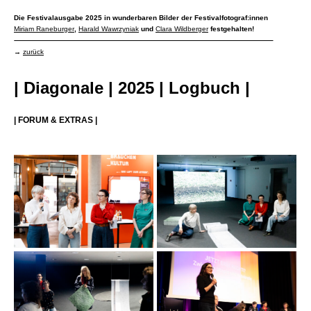
Die Festivalausgabe 2025 in wunderbaren Bilder der Festivalfotograf:innen
Miriam Raneburger
,
Harald Wawrzyniak
und
Clara Wildberger
festgehalten!
→
zurück
| Diagonale | 2025 | Logbuch |
| FORUM & EXTRAS |