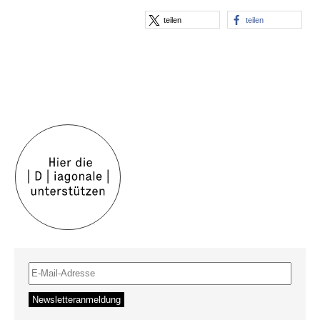
teilen
teilen