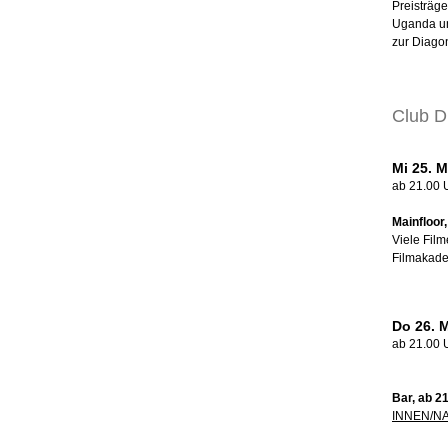
Preisträ
Uganda un
zur Diago
Club D
Mi 25. M
ab 21.00 
Mainfloor
Viele Film
Filmakade
Do 26. M
ab 21.00 
Bar, ab 2
INNEN/N