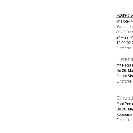
Bar80
im Hotel M
Mariahilfe
8020 Gra
24.– 29. M
19.00-02.
Eintritt frei
Listen
mit Regis
Do 26. Mä
Forum Sta
Eintritt frei
Cinebü
Paul Pee 
Do 26. Mä
Kombüse
Eintritt frei