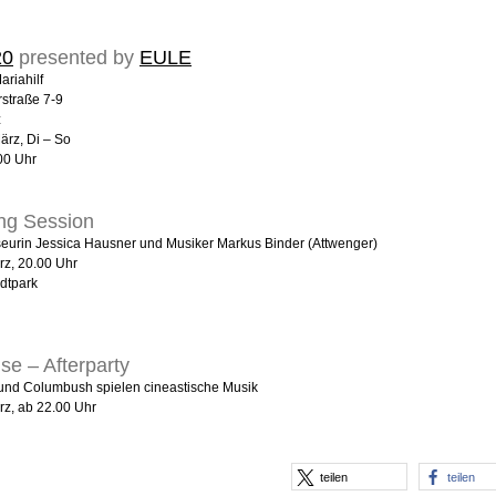
20
presented by
EULE
ariahilf
rstraße 7-9
z
ärz, Di – So
00 Uhr
ing Session
seurin Jessica Hausner und Musiker Markus Binder (Attwenger)
rz, 20.00 Uhr
dtpark
se – Afterparty
und Columbush spielen cineastische Musik
rz, ab 22.00 Uhr
teilen
teilen