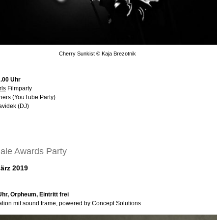
Cherry Sunkist © Kaja Brezotnik
2.00 Uhr
rls
Filmparty
thers (YouTube Party)
avidek (DJ)
ale Awards Party
März 2019
hr, Orpheum, Eintritt frei
ation mit
sound:frame
, powered by
Concept Solutions