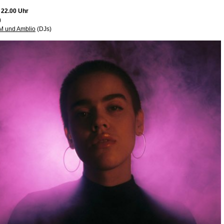
, 22.00 Uhr
)
M und Amblio
(DJs)