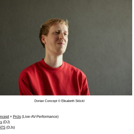
Dorian Concept © Elisabeth Stöckl
ncept
×
Prcls
(Live-AV-Performance)
is
(DJ)
ATS
(DJs)