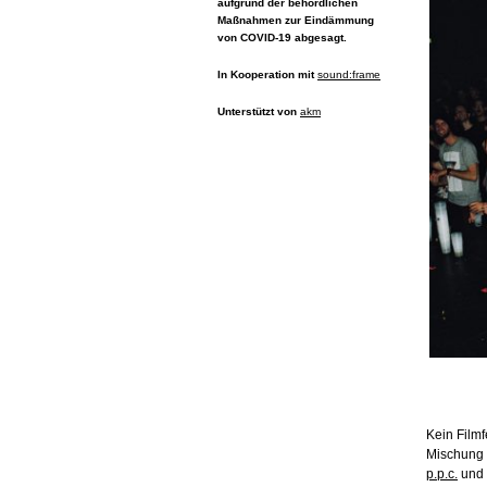
aufgrund der behördlichen
Maßnahmen zur Eindämmung
von COVID-19 abgesagt.
In Kooperation mit
sound:frame
Unterstützt von
akm
Kein Filmf
Mischung a
p.p.c.
und 