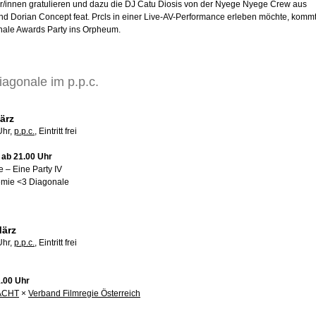
ger/innen gratulieren und dazu die DJ Catu Diosis von der Nyege Nyege Crew aus
d Dorian Concept feat. Prcls in einer Live-AV-Performance erleben möchte, komm
nale Awards Party ins Orpheum.
iagonale im p.p.c.
ärz
Uhr,
p.p.c.
, Eintritt frei
, ab 21.00 Uhr
e – Eine Party IV
mie <3 Diagonale
ärz
Uhr,
p.p.c.
, Eintritt frei
1.00 Uhr
ACHT
×
Verband Filmregie Österreich