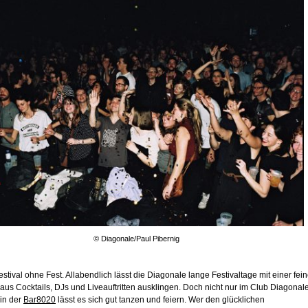
© Diagonale/Paul Pibernig
estival ohne Fest. Allabendlich lässt die Diagonale lange Festivaltage mit einer fei
us Cocktails, DJs und Liveauftritten ausklingen. Doch nicht nur im Club Diagonal
in der
Bar8020
lässt es sich gut tanzen und feiern. Wer den glücklichen