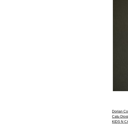
Dorian Co
Catu Dios
KIDS N C