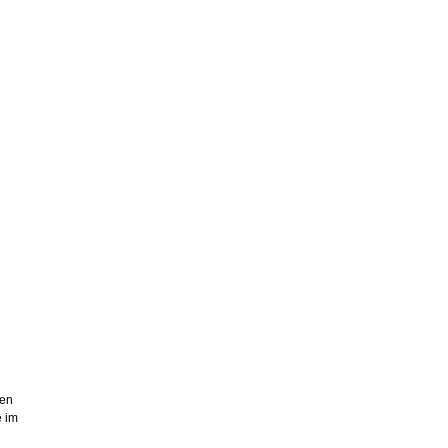
nen
e im