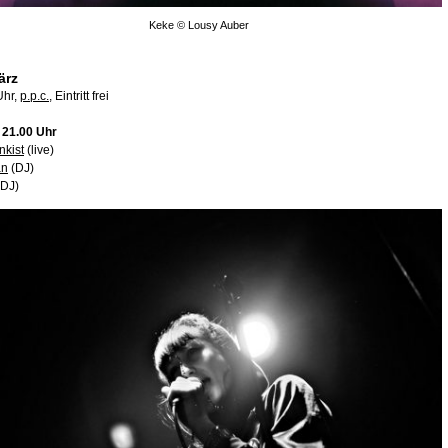
Keke © Lousy Auber
̈rz
Uhr,
p.p.c.
, Eintritt frei
, 21.00 Uhr
nkist
(live)
an
(DJ)
DJ)