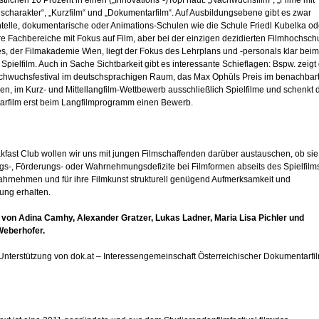
stlichen 10 Prozent in einen („Innovations“-)Topf haut: „Nachwuchsfilm“, „Filme mit
scharakter“, „Kurzfilm“ und „Dokumentarfilm“. Auf Ausbildungsebene gibt es zwar
telle, dokumentarische oder Animations-Schulen wie die Schule Friedl Kubelka od
re Fachbereiche mit Fokus auf Film, aber bei der einzigen dezidierten Filmhochsch
s, der Filmakademie Wien, liegt der Fokus des Lehrplans und -personals klar beim
 Spielfilm. Auch in Sache Sichtbarkeit gibt es interessante Schieflagen: Bspw. zeigt
chwuchsfestival im deutschsprachigen Raum, das Max Ophüls Preis im benachbar
en, im Kurz- und Mittellangfilm-Wettbewerb ausschließlich Spielfilme und schenkt
rfilm erst beim Langfilmprogramm einen Bewerb.
kfast Club wollen wir uns mit jungen Filmschaffenden darüber austauschen, ob sie
gs-, Förderungs- oder Wahrnehmungsdefizite bei Filmformen abseits des Spielfilm
wahrnehmen und für ihre Filmkunst strukturell genügend Aufmerksamkeit und
ung erhalten.
s von Adina Camhy, Alexander Gratzer, Lukas Ladner, Maria Lisa Pichler und
Weberhofer.
 Unterstützung von dok.at – Interessengemeinschaft Österreichischer Dokumentarfi