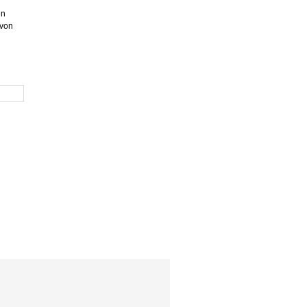
en
 von