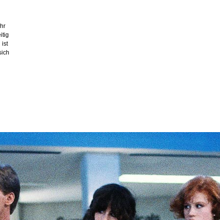
hr
itig
ist
sich