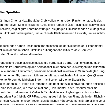
ßer Spielfilm
jährigen Cinema Next Breakfast Club wollen wir uns den Filmformen abseits des
en“ narrativen Spielfilms widmen. Alle diese haben in Österreich historisch wie aktu
lenwert, es gibt gute Lehreinrichtungen, die jungen Filmschaffenden die Möglichke
rer Filmkunst nachzugehen, und auch viele Plattformen und Festivals, um sie sichtb
n.
obachtungen haben uns jedoch fragen lassen, ob der Dokumentar-, Experimental-
sfilm in der heimischen Filmkultur auf Augenhöhe mit dem viele Bereiche
nden Spielfilm behandelt werden:
Bundesland beispielsweise musste die Förderstelle darauf aufmerksam gemacht
ass sie im Förderkatalog den Animationsfilm ebenso berücksichtigen und miterwä
e alle anderen Filmformen; bei einem Animationsfilmfestival in Wien beklagten jung
innen einer FH, dass sie mit ihren populär ausgerichteten Animations(kurz)filmen
keine Fördermöglichkeiten finden; nicht selten wird eine Skepsis bei
reichungen laut: Haben die Personen, die über finanzielle Zuwendungen entschei
 eine Idee davon, wie man Animations-, Dokumentar- oder Experimentalfilme
, kalkuliert und realisiert? Vielleicht Sinnbild dieses Ungleichgewichts zwischen
und „dem Rest“ ist die ORF-Finanzierung des heimischen Films, die in den Richtlin
Fernseh-Abkommens 90 Prozent des jährlichen Fördervolumens für Spielfilme vorsi