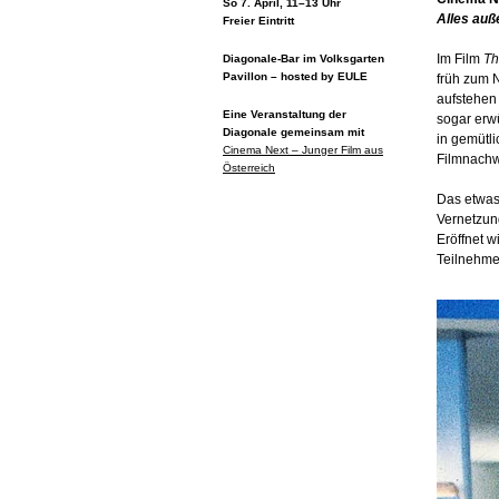
So 7. April, 11–13 Uhr
Alles auße
Freier Eintritt
Im Film
Th
Diagonale-Bar im Volksgarten
Pavillon – hosted by EULE
früh zum N
aufstehen 
Eine Veranstaltung der
sogar erw
Diagonale gemeinsam mit
in gemütl
Cinema Next – Junger Film aus
Filmnachw
Österreich
Das etwas
Vernetzun
Eröffnet w
Teilnehme