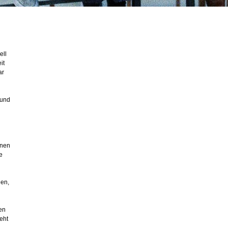
ell
it
ar
 und
hnen
e
den,
ien
eht