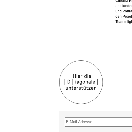
Cinema Nex
entstanden
und Portra
den Proje
Teammitgl