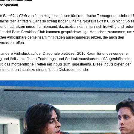
r Spielfilm
e Breakfast Club
von John Hughes müssen fünf rebellische Teenager um sieben U
achsitzen antreten. Ganz so streng ist der Cinema Next Breakfast Club nicht: So ze
und nachsitzen muss hier niemand, dazusetzen kann man sich freiwillig und reden 
ünscht! Beim Breakfast Club kommen gesprächswillige Menschen zusammen, um 
icher Atmosphäre gemeinsam mit Fragen auseinanderzusetzen, die auch den
uchs betreffen.
 andere Frühstück auf der Diagonale bietet seit 2016 Raum für ungezwungene
g und lädt zum offenen Erfahrungs- und Gedankenaustausch auf Augenhöhe ein.
ird das morgendliche Treffen mit Inputs zum Tagesthema. Diese Inputs bieten den
r:innen den Impuls zu einer offenen Diskussionsrunde.