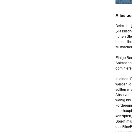
Alles au
Beim dies
„klassisch
hohen Stel
bieten, ih
zu mache
Einige Be
Animation
dominiere
In einem 
werden, d
sollten wi
Absolvent:
wenig bis 
Förderein
überhaupt
konzipiert
Spielfilm 
des Film/