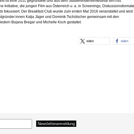
t ist eine 2011 gegründete und aus dem Studierendenfilmfestival film:riss
e Initiative, die jungen Film aus Österreich u. a. in Screenings, Diskussionsformat
̈ts fokussiert. Der Breakfast Club wurde zum ersten Mal 2016 veranstaltet und wird
ktgründer:innen Katja Jäger und Dominik Tschütscher gemeinsam mit den
iedern Bojana Bregar und Michelle Koch gestaltet.
teilen
teilen