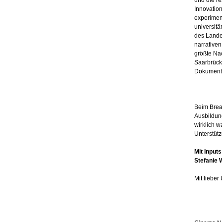
und die re
Innovation
experimen
universitä
des Lande
narrativen
größte Na
Saarbrück
Dokumenta
Beim Brea
Ausbildun
wirklich 
Unterstütz
Mit Input
Stefanie 
Mit lieber