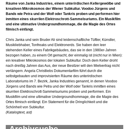
Räume von Janka Industries, einem unterirdischen Kellergewölbe und
kreativen Mikrokosmos der Wiener Subkultur. Voodoo Jürgens und
Bands wie Petra und der Wolf oder Tankris proben und performen hier
inmitten eines skurrilen Elektroschrott-Sammelsuriums. Ein Musikfilm
und eine ultimative Undergroundhommage, die die Magie des Ortes
filmisch einfängt.
Chris Janka und sein Bruder Ali sind leidenschaftliche Tüftler, Künstler,
Musikliebhaber, Tonfreaks und Elektronerds. Sie haben den leer
stehenden Keller eines Fabrikgebäudes, das sie in den 1980er-Jahren
bezogen haben, zu einem Ort gemacht, der einmalig ist (nicht nur in Wien):
ein kreativer Mikrokosmos der lokalen Subkultur. Doch dem Keller droht
nach dreißig Jahren das Aus, der neue Besitzer will den Mietvertrag nicht
verlängern. Angela Christliebs Dokumentarfilm führt durch die
selbstgebauten und improvisierten Räume des unterirdischen
Laboratoriums im 7. Bezirk, Janka Industries genannt, in denen Voodoo
Jürgens und Bands wie Petra und der Wolf oder Tankris inmitten eines
skurrilen Elektroschrott-Sammelsuriums proben und performen. Ein
Musikfilm und eine ultimative Undergroundhommage, die die Magie des
Ortes filmisch einfängt. Ein Statement für die Dringlichkeit und die
Schönheit von Subkultur.
(Katalogtext, ast)
Archivsuche