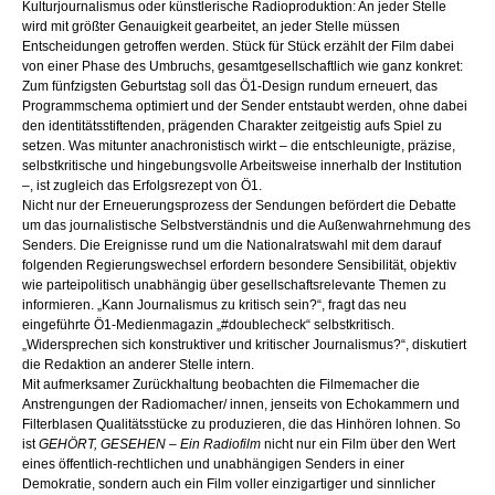
Kulturjournalismus oder künstlerische Radioproduktion: An jeder Stelle
wird mit größter Genauigkeit gearbeitet, an jeder Stelle müssen
Entscheidungen getroffen werden. Stück für Stück erzählt der Film dabei
von einer Phase des Umbruchs, gesamtgesellschaftlich wie ganz konkret:
Zum fünfzigsten Geburtstag soll das Ö1-Design rundum erneuert, das
Programmschema optimiert und der Sender entstaubt werden, ohne dabei
den identitätsstiftenden, prägenden Charakter zeitgeistig aufs Spiel zu
setzen. Was mitunter anachronistisch wirkt – die entschleunigte, präzise,
selbstkritische und hingebungsvolle Arbeitsweise innerhalb der Institution
–, ist zugleich das Erfolgsrezept von Ö1.
Nicht nur der Erneuerungsprozess der Sendungen befördert die Debatte
um das journalistische Selbstverständnis und die Außenwahrnehmung des
Senders. Die Ereignisse rund um die Nationalratswahl mit dem darauf
folgenden Regierungswechsel erfordern besondere Sensibilität, objektiv
wie parteipolitisch unabhängig über gesellschaftsrelevante Themen zu
informieren. „Kann Journalismus zu kritisch sein?“, fragt das neu
eingeführte Ö1-Medienmagazin „#doublecheck“ selbstkritisch.
„Widersprechen sich konstruktiver und kritischer Journalismus?“, diskutiert
die Redaktion an anderer Stelle intern.
Mit aufmerksamer Zurückhaltung beobachten die Filmemacher die
Anstrengungen der Radiomacher/ innen, jenseits von Echokammern und
Filterblasen Qualitätsstücke zu produzieren, die das Hinhören lohnen. So
ist
GEHÖRT, GESEHEN – Ein Radiofilm
nicht nur ein Film über den Wert
eines öffentlich-rechtlichen und unabhängigen Senders in einer
Demokratie, sondern auch ein Film voller einzigartiger und sinnlicher