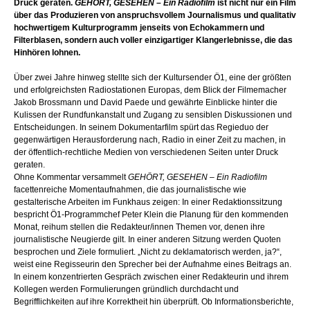
Druck geraten.
GEHÖRT, GESEHEN – Ein Radiofilm
ist nicht nur ein Film
über das Produzieren von anspruchsvollem Journalismus und qualitativ
hochwertigem Kulturprogramm jenseits von Echokammern und
Filterblasen, sondern auch voller einzigartiger Klangerlebnisse, die das
Hinhören lohnen.
Über zwei Jahre hinweg stellte sich der Kultursender Ö1, eine der größten
und erfolgreichsten Radiostationen Europas, dem Blick der Filmemacher
Jakob Brossmann und David Paede und gewährte Einblicke hinter die
Kulissen der Rundfunkanstalt und Zugang zu sensiblen Diskussionen und
Entscheidungen. In seinem Dokumentarfilm spürt das Regieduo der
gegenwärtigen Herausforderung nach, Radio in einer Zeit zu machen, in
der öffentlich-rechtliche Medien von verschiedenen Seiten unter Druck
geraten.
Ohne Kommentar versammelt
GEHÖRT, GESEHEN – Ein Radiofilm
facettenreiche Momentaufnahmen, die das journalistische wie
gestalterische Arbeiten im Funkhaus zeigen: In einer Redaktionssitzung
bespricht Ö1-Programmchef Peter Klein die Planung für den kommenden
Monat, reihum stellen die Redakteur/innen Themen vor, denen ihre
journalistische Neugierde gilt. In einer anderen Sitzung werden Quoten
besprochen und Ziele formuliert. „Nicht zu deklamatorisch werden, ja?“,
weist eine Regisseurin den Sprecher bei der Aufnahme eines Beitrags an.
In einem konzentrierten Gespräch zwischen einer Redakteurin und ihrem
Kollegen werden Formulierungen gründlich durchdacht und
Begrifflichkeiten auf ihre Korrektheit hin überprüft. Ob Informationsberichte,