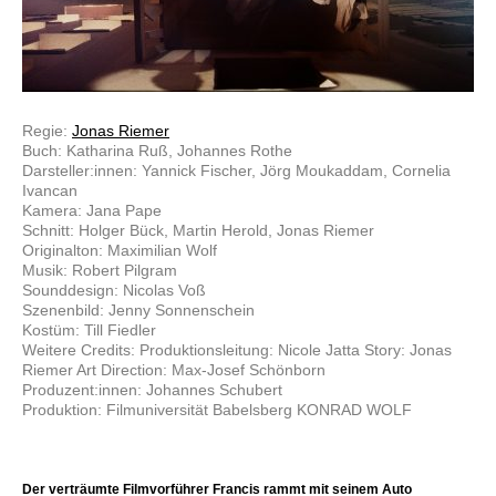
Regie:
Jonas Riemer
Buch: Katharina Ruß, Johannes Rothe
Darsteller:innen: Yannick Fischer, Jörg Moukaddam, Cornelia
Ivancan
Kamera: Jana Pape
Schnitt: Holger Bück, Martin Herold, Jonas Riemer
Originalton: Maximilian Wolf
Musik: Robert Pilgram
Sounddesign: Nicolas Voß
Szenenbild: Jenny Sonnenschein
Kostüm: Till Fiedler
Weitere Credits: Produktionsleitung: Nicole Jatta Story: Jonas
Riemer Art Direction: Max-Josef Schönborn
Produzent:innen: Johannes Schubert
Produktion: Filmuniversität Babelsberg KONRAD WOLF
Der verträumte Filmvorführer Francis rammt mit seinem Auto