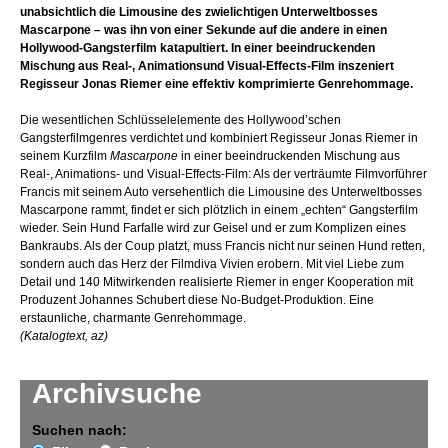
unabsichtlich die Limousine des zwielichtigen Unterweltbosses
Mascarpone – was ihn von einer Sekunde auf die andere in einen
Hollywood-Gangsterfilm katapultiert. In einer beeindruckenden
Mischung aus Real-, Animationsund Visual-Effects-Film inszeniert
Regisseur Jonas Riemer eine effektiv komprimierte Genrehommage.
Die wesentlichen Schlüsselelemente des Hollywood’schen
Gangsterfilmgenres verdichtet und kombiniert Regisseur Jonas Riemer in
seinem Kurzfilm
Mascarpone
in einer beeindruckenden Mischung aus
Real-, Animations- und Visual-Effects-Film: Als der verträumte Filmvorführer
Francis mit seinem Auto versehentlich die Limousine des Unterweltbosses
Mascarpone rammt, findet er sich plötzlich in einem „echten“ Gangsterfilm
wieder. Sein Hund Farfalle wird zur Geisel und er zum Komplizen eines
Bankraubs. Als der Coup platzt, muss Francis nicht nur seinen Hund retten,
sondern auch das Herz der Filmdiva Vivien erobern. Mit viel Liebe zum
Detail und 140 Mitwirkenden realisierte Riemer in enger Kooperation mit
Produzent Johannes Schubert diese No-Budget-Produktion. Eine
erstaunliche, charmante Genrehommage.
(Katalogtext, az)
Archivsuche
Suchen nach: