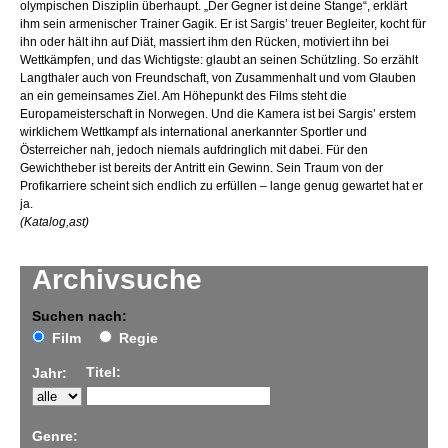
olympischen Disziplin überhaupt. „Der Gegner ist deine Stange“, erklärt
ihm sein armenischer Trainer Gagik. Er ist Sargis’ treuer Begleiter, kocht für
ihn oder hält ihn auf Diät, massiert ihm den Rücken, motiviert ihn bei
Wettkämpfen, und das Wichtigste: glaubt an seinen Schützling. So erzählt
Langthaler auch von Freundschaft, von Zusammenhalt und vom Glauben
an ein gemeinsames Ziel. Am Höhepunkt des Films steht die
Europameisterschaft in Norwegen. Und die Kamera ist bei Sargis’ erstem
wirklichem Wettkampf als international anerkannter Sportler und
Österreicher nah, jedoch niemals aufdringlich mit dabei. Für den
Gewichtheber ist bereits der Antritt ein Gewinn. Sein Traum von der
Profikarriere scheint sich endlich zu erfüllen – lange genug gewartet hat er
ja.
(Katalog,ast)
Archivsuche
Suchen nach:
Film
Regie
Titel:
Jahr:
Genre: