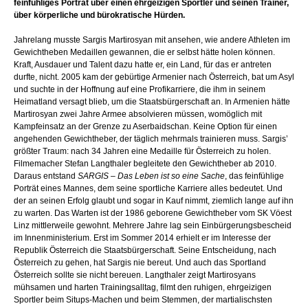
feinfühliges Porträt über einen ehrgeizigen Sportler und seinen Trainer,
über körperliche und bürokratische Hürden.
Jahrelang musste Sargis Martirosyan mit ansehen, wie andere Athleten im
Gewichtheben Medaillen gewannen, die er selbst hätte holen können.
Kraft, Ausdauer und Talent dazu hatte er, ein Land, für das er antreten
durfte, nicht. 2005 kam der gebürtige Armenier nach Österreich, bat um Asyl
und suchte in der Hoffnung auf eine Profikarriere, die ihm in seinem
Heimatland versagt blieb, um die Staatsbürgerschaft an. In Armenien hätte
Martirosyan zwei Jahre Armee absolvieren müssen, womöglich mit
Kampfeinsatz an der Grenze zu Aserbaidschan. Keine Option für einen
angehenden Gewichtheber, der täglich mehrmals trainieren muss. Sargis’
größter Traum: nach 34 Jahren eine Medaille für Österreich zu holen.
Filmemacher Stefan Langthaler begleitete den Gewichtheber ab 2010.
Daraus entstand
SARGIS – Das Leben ist so eine Sache
, das feinfühlige
Porträt eines Mannes, dem seine sportliche Karriere alles bedeutet. Und
der an seinen Erfolg glaubt und sogar in Kauf nimmt, ziemlich lange auf ihn
zu warten. Das Warten ist der 1986 geborene Gewichtheber vom SK Vöest
Linz mittlerweile gewohnt. Mehrere Jahre lag sein Einbürgerungsbescheid
im Innenministerium. Erst im Sommer 2014 erhielt er im Interesse der
Republik Österreich die Staatsbürgerschaft. Seine Entscheidung, nach
Österreich zu gehen, hat Sargis nie bereut. Und auch das Sportland
Österreich sollte sie nicht bereuen. Langthaler zeigt Martirosyans
mühsamen und harten Trainingsalltag, filmt den ruhigen, ehrgeizigen
Sportler beim Situps-Machen und beim Stemmen, der martialischsten