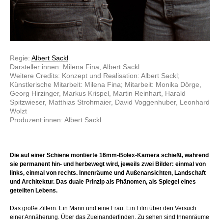
Regie:
Albert Sackl
Darsteller:innen: Milena Fina, Albert Sackl
Weitere Credits: Konzept und Realisation: Albert Sackl;
Künstlerische Mitarbeit: Milena Fina; Mitarbeit: Monika Dörge,
Georg Hirzinger, Markus Krispel, Martin Reinhart, Harald
Spitzwieser, Matthias Strohmaier, David Voggenhuber, Leonhard
Wolzt
Produzent:innen: Albert Sackl
Die auf einer Schiene montierte 16mm-Bolex-Kamera schießt, während
sie permanent hin- und herbewegt wird, jeweils zwei Bilder: einmal von
links, einmal von rechts. Innenräume und Außenansichten, Landschaft
und Architektur. Das duale Prinzip als Phänomen, als Spiegel eines
geteilten Lebens.
Das große Zittern. Ein Mann und eine Frau. Ein Film über den Versuch
einer Annäherung. Über das Zueinanderfinden. Zu sehen sind Innenräume