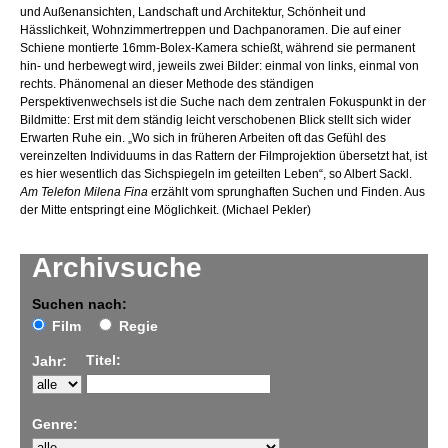
und Außenansichten, Landschaft und Architektur, Schönheit und
Hässlichkeit, Wohnzimmertreppen und Dachpanoramen. Die auf einer
Schiene montierte 16mm-Bolex-Kamera schießt, während sie permanent
hin- und herbewegt wird, jeweils zwei Bilder: einmal von links, einmal von
rechts. Phänomenal an dieser Methode des ständigen
Perspektivenwechsels ist die Suche nach dem zentralen Fokuspunkt in der
Bildmitte: Erst mit dem ständig leicht verschobenen Blick stellt sich wider
Erwarten Ruhe ein. „Wo sich in früheren Arbeiten oft das Gefühl des
vereinzelten Individuums in das Rattern der Filmprojektion übersetzt hat, ist
es hier wesentlich das Sichspiegeln im geteilten Leben“, so Albert Sackl.
Am Telefon Milena Fina
erzählt vom sprunghaften Suchen und Finden. Aus
der Mitte entspringt eine Möglichkeit. (Michael Pekler)
Archivsuche
Suchen nach:
Film
Regie
Titel:
Jahr:
Genre: