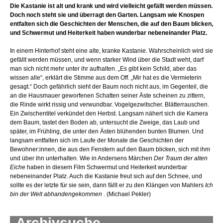
Die Kastanie ist alt und krank und wird vielleicht gefällt werden müssen.
Doch noch steht sie und überragt den Garten. Langsam wie Knospen
entfalten sich die Geschichten der Menschen, die auf den Baum blicken,
und Schwermut und Heiterkeit haben wunderbar nebeneinander Platz.
In einem Hinterhof steht eine alte, kranke Kastanie. Wahrscheinlich wird sie
gefällt werden müssen, und wenn starker Wind über die Stadt weht, darf
man sich nicht mehr unter ihr aufhalten. „Es gibt kein Schild, aber das
wissen alle“, erklärt die Stimme aus dem Off. „Mir hat es die Vermieterin
gesagt.“ Doch gefährlich sieht der Baum noch nicht aus, im Gegenteil, die
an die Hausmauer geworfenen Schatten seiner Äste scheinen zu zittern,
die Rinde wirkt rissig und verwundbar. Vogelgezwitscher. Blätterrauschen.
Ein Zwischentitel verkündet den Herbst. Langsam nähert sich die Kamera
dem Baum, tastet den Boden ab, untersucht die Zweige, das Laub und
später, im Frühling, die unter den Ästen blühenden bunten Blumen. Und
langsam entfalten sich im Laufe der Monate die Geschichten der
Bewohner:innen, die aus den Fenstern auf den Baum blicken, sich mit ihm
und über ihn unterhalten. Wie in Andersens Märchen
Der Traum der alten
Eiche
haben in diesem Film Schwermut und Heiterkeit wunderbar
nebeneinander Platz. Auch die Kastanie freut sich auf den Schnee, und
sollte es der letzte für sie sein, dann fällt er zu den Klängen von Mahlers
Ich
bin der Welt abhandengekommen
. (Michael Pekler)
Archivsuche