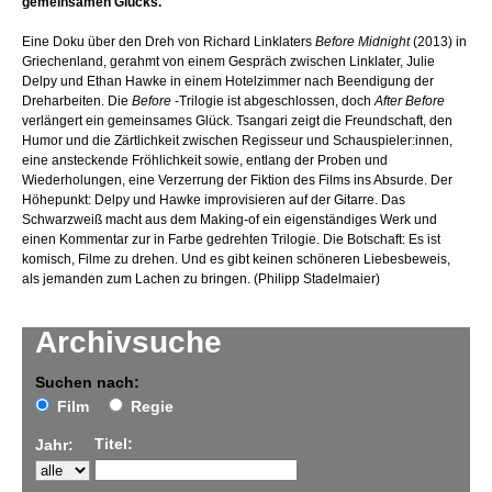
gemeinsamen Glücks.
Eine Doku über den Dreh von Richard Linklaters
Before Midnight
(2013) in
Griechenland, gerahmt von einem Gespräch zwischen Linklater, Julie
Delpy und Ethan Hawke in einem Hotelzimmer nach Beendigung der
Dreharbeiten. Die
Before
-Trilogie ist abgeschlossen, doch
After Before
verlängert ein gemeinsames Glück. Tsangari zeigt die Freundschaft, den
Humor und die Zärtlichkeit zwischen Regisseur und Schauspieler:innen,
eine ansteckende Fröhlichkeit sowie, entlang der Proben und
Wiederholungen, eine Verzerrung der Fiktion des Films ins Absurde. Der
Höhepunkt: Delpy und Hawke improvisieren auf der Gitarre. Das
Schwarzweiß macht aus dem Making-of ein eigenständiges Werk und
einen Kommentar zur in Farbe gedrehten Trilogie. Die Botschaft: Es ist
komisch, Filme zu drehen. Und es gibt keinen schöneren Liebesbeweis,
als jemanden zum Lachen zu bringen. (Philipp Stadelmaier)
Archivsuche
Suchen nach:
Film
Regie
Titel:
Jahr: