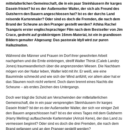
mittelalterlichen Gemeinschaft, die in ein paar Steinhäusern ihr karges
Dasein fristet? Ist es der Außenseiter Walter, der sich als Freund des
Gutsherrn den Bauern angeschlossen hat? Ist es der durchs Land
reisende Kartenmaler? Oder sind es doch die Fremden, die nach dem
Brand der Scheune an den Pranger gestellt werden? Athina Rachel
Tsangaris erster englischsprachiger Film nach dem Bestseller von Jim
Crace, gedreht auf grobkörnigem 16mm-Material, ist ein in grandiosen
Bildern gemalter Abgesang: Das pastorale Idyll wird zur puren
Halluzination.
Während die Männer und Frauen im Dorf ihrer gewohnten Arbeit
nachgehen und die Ernte einbringen, streift Walter Thirsk (Caleb Landry
Jones) traumwandlerisch über die angrenzenden Wiesen. Die Nachbarn
mögen von der Natur leben, Walter lebt mit ihr. Er weiß, wie eine
Baumrinde schmeckt und wie sich der Wind anfühlt, vor allem aber hat er
das Staunen noch nicht verlernt. Doch dann brennt eines Nachts die
Scheune – als erstes Zeichen des Untergangs.
Doch wer trägt die Schuld am Verschwinden der mittelalterlichen
Gemeinschaft, die in ein paar versprengten Steinhäusern ihr karges
Dasein fristet? Ist der es der Außenseiter Walter, der sich vor einiger Zeit
den Bauern angeschlossen hat? Ist es der eines Tages mit dem Gutsherrn
(Harry Melling) auftauchende Kartenmaler (Arinzé Kene), der das Land zu
vermessen beginnt? Oder sind es doch die drei Fremden, die nach dem
Brand gefangen und an den Pranger gestellt werden?