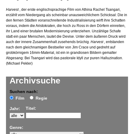
Harvest
, der erste englischsprachige Film von Athina Rachel Tsangari,
erzählt vom Niedergang als scheinbar unausweichlichem Schicksal: Die in
den fernen Städten voranschreitende Industrialisierung wirft ihre Schatten
voraus, indem die Aristokraten, die hoch zu Ross in den Dörfern einreiten,
ihr Land einer brutalen Modernisierung unterziehen. Unzählige Schafe
statt ein paar Menschen, lautet die Devise. Unter dem äußeren Druck wird
auch der innere Zusammenhalt zusehends brüchig.
Harvest
, entstanden
nach dem gleichnamigen Bestseller von Jim Crace und gedreht auf
grobkörnigem 16mm-Material, ist ein in grandiosen Bildern gemalter
Abgesang: Bei Tsangari wird das pastorale Idyll zur puren Halluzination.
(Michael Pekler)
Archivsuche
Suchen nach:
Film
Regie
Titel:
Jahr:
Genre: