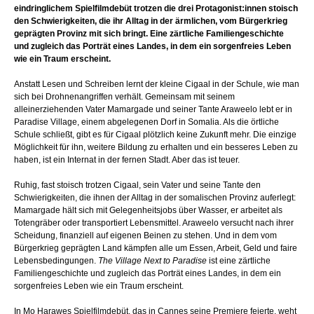
eindringlichem Spielfilmdebüt trotzen die drei Protagonist:innen stoisch
den Schwierigkeiten, die ihr Alltag in der ärmlichen, vom Bürgerkrieg
geprägten Provinz mit sich bringt. Eine zärtliche Familiengeschichte
und zugleich das Porträt eines Landes, in dem ein sorgenfreies Leben
wie ein Traum erscheint.
Anstatt Lesen und Schreiben lernt der kleine Cigaal in der Schule, wie man
sich bei Drohnenangriffen verhält. Gemeinsam mit seinem
alleinerziehenden Vater Mamargade und seiner Tante Araweelo lebt er in
Paradise Village, einem abgelegenen Dorf in Somalia. Als die örtliche
Schule schließt, gibt es für Cigaal plötzlich keine Zukunft mehr. Die einzige
Möglichkeit für ihn, weitere Bildung zu erhalten und ein besseres Leben zu
haben, ist ein Internat in der fernen Stadt. Aber das ist teuer.
Ruhig, fast stoisch trotzen Cigaal, sein Vater und seine Tante den
Schwierigkeiten, die ihnen der Alltag in der somalischen Provinz auferlegt:
Mamargade hält sich mit Gelegenheitsjobs über Wasser, er arbeitet als
Totengräber oder transportiert Lebensmittel. Araweelo versucht nach ihrer
Scheidung, finanziell auf eigenen Beinen zu stehen. Und in dem vom
Bürgerkrieg geprägten Land kämpfen alle um Essen, Arbeit, Geld und faire
Lebensbedingungen.
The Village Next to Paradise
ist eine zärtliche
Familiengeschichte und zugleich das Porträt eines Landes, in dem ein
sorgenfreies Leben wie ein Traum erscheint.
In Mo Harawes Spielfilmdebüt, das in Cannes seine Premiere feierte, weht