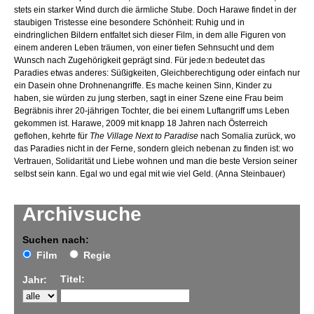
stets ein starker Wind durch die ärmliche Stube. Doch Harawe findet in der
staubigen Tristesse eine besondere Schönheit: Ruhig und in
eindringlichen Bildern entfaltet sich dieser Film, in dem alle Figuren von
einem anderen Leben träumen, von einer tiefen Sehnsucht und dem
Wunsch nach Zugehörigkeit geprägt sind. Für jede:n bedeutet das
Paradies etwas anderes: Süßigkeiten, Gleichberechtigung oder einfach nur
ein Dasein ohne Drohnenangriffe. Es mache keinen Sinn, Kinder zu
haben, sie würden zu jung sterben, sagt in einer Szene eine Frau beim
Begräbnis ihrer 20-jährigen Tochter, die bei einem Luftangriff ums Leben
gekommen ist. Harawe, 2009 mit knapp 18 Jahren nach Österreich
geflohen, kehrte für
The Village Next to Paradise
nach Somalia zurück, wo
das Paradies nicht in der Ferne, sondern gleich nebenan zu finden ist: wo
Vertrauen, Solidarität und Liebe wohnen und man die beste Version seiner
selbst sein kann. Egal wo und egal mit wie viel Geld. (Anna Steinbauer)
Archivsuche
Suchen nach:
Film
Regie
Titel:
Jahr: