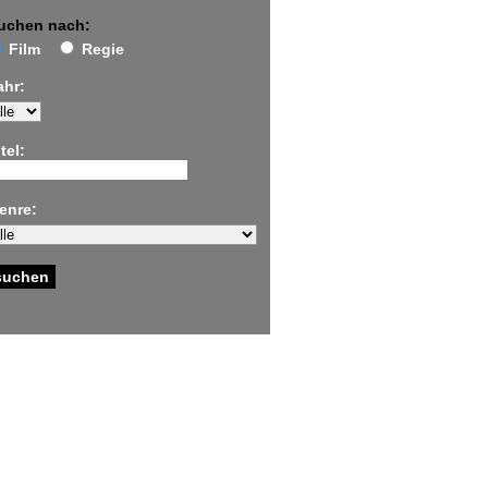
uchen nach:
Film
Regie
ahr:
tel:
enre: