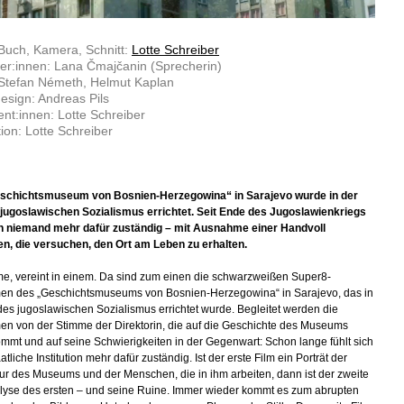
Buch, Kamera, Schnitt:
Lotte Schreiber
ler:innen: Lana Čmajčanin (Sprecherin)
 Stefan Németh, Helmut Kaplan
sign: Andreas Pils
nt:innen: Lotte Schreiber
ion: Lotte Schreiber
schichtsmuseum von Bosnien-Herzegowina“ in Sarajevo wurde in der
 jugoslawischen Sozialismus errichtet. Seit Ende des Jugoslawienkriegs
ch niemand mehr dafür zuständig – mit Ausnahme einer Handvoll
, die versuchen, den Ort am Leben zu erhalten.
me, vereint in einem. Da sind zum einen die schwarzweißen Super8-
n des „Geschichtsmuseums von Bosnien-Herzegowina“ in Sarajevo, das in
 des jugoslawischen Sozialismus errichtet wurde. Begleitet werden die
n von der Stimme der Direktorin, die auf die Geschichte des Museums
mmt und auf seine Schwierigkeiten in der Gegenwart: Schon lange fühlt sich
atliche Institution mehr dafür zuständig. Ist der erste Film ein Porträt der
tur des Museums und der Menschen, die in ihm arbeiten, dann ist der zweite
lyse des ersten – und seine Ruine. Immer wieder kommt es zum abrupten