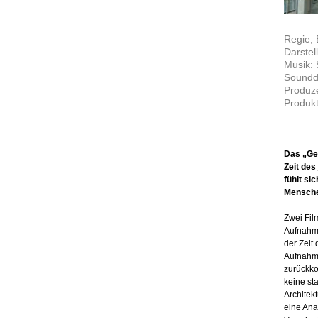
Regie, 
Darstel
Musik:
Soundde
Produze
Produkt
Das „Ge
Zeit des
fühlt si
Menschen
Zwei Fil
Aufnahme
der Zeit
Aufnahme
zurückko
keine sta
Architek
eine Ana