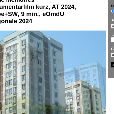
mentarfilm kurz, AT 2024,
S
be+SW, 9 min., eOmdU
gonale 2024
J
Ti
G