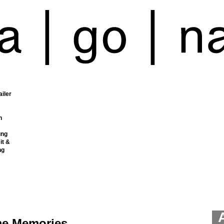
ailer
n
ung
it &
ng
e Memories