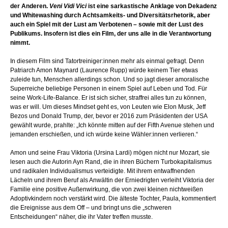
der Anderen.
Veni Vidi Vici
ist eine sarkastische Anklage von Dekadenz
und Whitewashing durch Achtsamkeits- und Diversitätsrhetorik, aber
auch ein Spiel mit der Lust am Verbotenen – sowie mit der Lust des
Publikums. Insofern ist dies ein Film, der uns alle in die Verantwortung
nimmt.
In diesem Film sind Tatortreiniger:innen mehr als einmal gefragt. Denn
Patriarch Amon Maynard (Laurence Rupp) würde keinem Tier etwas
zuleide tun, Menschen allerdings schon. Und so jagt dieser amoralische
Superreiche beliebige Personen in einem Spiel auf Leben und Tod. Für
seine Work-Life-Balance. Er ist sich sicher, straffrei alles tun zu können,
was er will. Um dieses Mindset geht es, von Leuten wie Elon Musk, Jeff
Bezos und Donald Trump, der, bevor er 2016 zum Präsidenten der USA
gewählt wurde, prahlte: „Ich könnte mitten auf der Fifth Avenue stehen und
jemanden erschießen, und ich würde keine Wähler:innen verlieren.“
Amon und seine Frau Viktoria (Ursina Lardi) mögen nicht nur Mozart, sie
lesen auch die Autorin Ayn Rand, die in ihren Büchern Turbokapitalismus
und radikalen Individualismus verteidigte. Mit ihrem entwaffnenden
Lächeln und ihrem Beruf als Anwältin der Erniedrigten verleiht Viktoria der
Familie eine positive Außenwirkung, die von zwei kleinen nichtweißen
Adoptivkindern noch verstärkt wird. Die älteste Tochter, Paula, kommentiert
die Ereignisse aus dem Off – und bringt uns die „schweren
Entscheidungen“ näher, die ihr Vater treffen musste.