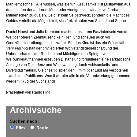
Man lernt schnell: Alle wissen, was sie tun. Grausamkeit ist Lustgewinn aus
dem Leiden der anderen. Mehr oder weniger sind wir alle verführbar,
Mitmenschen zu quälen. Geld ist kein Selbstzweck, sondern die Macht des
Geldes verleiht die Möglichkeit, sich freizukaufen von Schuld und Sühne.
Daniel Hoesl und Julia Niemann machen aus ihrem Fasziniertsein von der
Welt der oberen Zehntausend kein Hehl und scheuen auch vor
Grenzüberschreitungen nicht zurück. Für das Kino ist das ein Glücksfall.
Veni Vidi Vici
hält der privilegierten Wohlstandsgesellschaft und der
Unberührbarkeit der Reichen und Mächtigen den Spiegel vor.
Weitwinkelaufnahmen erzeugen Distanz und formulieren eine sarkastische
Anklage von Dekadenz und Whitewashing durch Achtsamkeits- und
Diversitätsrhetorik. Gleichzeitig spielt der Film mit der Lust am Verbotenen
– auch des Publikums. Womit wir hier alle in die Verantwortung genommen
werden. (Rüdiger Suchsland)
Präsentiert von Radio FM4
Archivsuche
Suchen nach:
Film
Regie