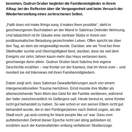
bestehen. Gudrun Gruber begleitet die Familienmitglieder in ihrem
Alltag: bei der Reflexion über die Vergangenheit und beim Versuch der
Wiederherstellung eines zerbrochenen Selbst.
„Faith does not make things easy, it makes them possible“, steht in
geschwungenen Buchstaben an der Wand in Sabrinas Detroiter Wohnung.
Und tatsächlich ist ihr Glaube eine zentrale Stütze in ihrem von
posttraumatischer Belastung gezeichneten Leben. Offen spricht sie über
den Tag, an dem sie vergewaltigt wurde. Darüber, wie sie Trost bei ihrer
Stiefmutter suchte und Gleichgültigkeit fand, darüber, dass sie seit dem
Ereignis vor zehn Jahren kaum mehr das Haus verlassen kann,
geschweige denn allein. Gudrun Gruber lässt Sabrina ihre eigene
Geschichte erzählen – mal frontal vor der Kamera, mal im Voice-over – und
montiert sie mit Interviews mit ihren Familienmitgliedern.
Dabei zeigt sich, dass Sabrinas Gewalterfahrungen auch von einem
intergenerationellen Trauma herrühren. Einst musste ihre Mutter als
alleinerziehende Teen Mom das Geld für die Familie verdienen, während
der Vater zwischenzeitlich im Gefängnis saß. Heute bereut er, seine Kinder
nicht gut behandelt zu haben. So wie schon er von seinen Eltern nicht gut
behandelt wurde, die in den Fünfzigerjahren nach Detroit zogen, als die
Stadt noch „up-and-coming for black people like us“ war. Dass vom
aufstrebenden Detroit dieser Epoche nicht viel übrig geblieben ist,
erzählen auch die Kamerafahrten entlang verfallener Straßenzüge.