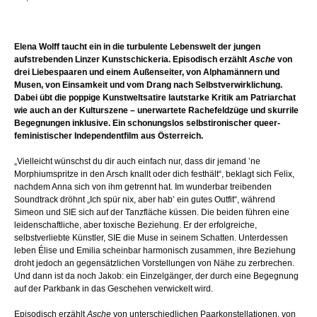
Elena Wolff taucht ein in die turbulente Lebenswelt der jungen
aufstrebenden Linzer Kunstschickeria. Episodisch erzählt
Asche
von
drei Liebespaaren und einem Außenseiter, von Alphamännern und
Musen, von Einsamkeit und vom Drang nach Selbstverwirklichung.
Dabei übt die poppige Kunstweltsatire lautstarke Kritik am Patriarchat
wie auch an der Kulturszene – unerwartete Rachefeldzüge und skurrile
Begegnungen inklusive. Ein schonungslos selbstironischer queer-
feministischer Independentfilm aus Österreich.
„Vielleicht wünschst du dir auch einfach nur, dass dir jemand ’ne
Morphiumspritze in den Arsch knallt oder dich festhält“, beklagt sich Felix,
nachdem Anna sich von ihm getrennt hat. Im wunderbar treibenden
Soundtrack dröhnt „Ich spür nix, aber hab’ ein gutes Outfit“, während
Simeon und SIE sich auf der Tanzfläche küssen. Die beiden führen eine
leidenschaftliche, aber toxische Beziehung. Er der erfolgreiche,
selbstverliebte Künstler, SIE die Muse in seinem Schatten. Unterdessen
leben Élise und Emilia scheinbar harmonisch zusammen, ihre Beziehung
droht jedoch an gegensätzlichen Vorstellungen von Nähe zu zerbrechen.
Und dann ist da noch Jakob: ein Einzelgänger, der durch eine Begegnung
auf der Parkbank in das Geschehen verwickelt wird.
Episodisch erzählt
Asche
von unterschiedlichen Paarkonstellationen, von