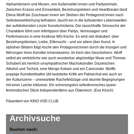
Alphamännern und Musen, von Außenseiter:innen und Partyanimals.
Zwischen Exzess und Einsamkeit, Beziehungsleben und Heartbreaks lässt
Elena Wolff die Zuschauer:innen am Streben der Protagonist:innen nach
Selbstverwirklichung teilhaben, taucht ein in die turbulenten Lebenswelten
der aufstrebenden Linzer Kunstschickeria. Die rauschhafte Sinnsuche der
Charaktere führt vom Infinitypool über Partys, Vernissagen und
Performances in eine trostlose WG-Küche. Es wird viel diskutiert: über
Beziehungsformen, Liebe, Eifersucht – und vor allem über Kunst. In
stylishen Bildern folgt
Asche
den Protagonist:innen durch die Irrungen und
Wirrungen ihres Künstler:innendaseins. Im Kern des Geschehens: Wolff
selbst als verletzliche wie auch wunderbar abgründige Muse und Thomas
Schubert als herrlich unsympathischer Machokünstler. Dazwischen:
Alkohol und Tschick, eine Menge Kokain und ein Camcorder. Wolffs
poppige Kunstweltsatire übt lautstarke Kritik am Patriarchat wie auch an
der Kulturszene – unerwartete Rachefeldzüge und skurrile Begegnungen
mit einer Leiche inklusive. Ein schonungslos selbstironisches queer-
feministisches Stück Independentkino aus Österreich. (Eva Kirsch)
Päsentiert von KINO VOD CLUB.
Archivsuche
Suchen nach: