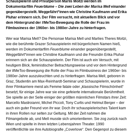
Schauspielerin und Privatperson Marlis Moitzi werden im
Dokumentarfilm
Feuerblume – Die zwei Leben der Marisa Mell
einander
gegenübergestellt. Weggefährt*innen wie Christine Kaufmann und Erika
Pluhar erinnern sich. Der Film versucht, mit aktuellem Blick und vor
dem Hintergrund der #MeToo-Bewegung die Rolle der Frau im
Filmbusiness der 1960er- bis 1980er-Jahre zu hinterfragen.
Wer war Marisa Mell? Die Personae Marisa Mell und Marlies Theres Moitzi,
wie die berühmte Grazer Schauspielerin mit bürgerlichem Namen hieß,
werden im Dokumentarfilm
Feuerblume
einander gegenübergestellt,
Weggefährt*innen wie Christine Kaufmann und die Freundin Erika Pluhar
erinnern sich an die Schauspielerin. Der Film ist auch ein Versuch, mit
heutigem Blick, feministischer Betrachtungsweise und vor dem Hintergrund
der #MeToo-Bewegung die Rolle der Frau im Filmbusiness der 1960er- bis
1980er-Jahre auszuleuchten und zu hinterfragen. Marisa Mell, geboren in
Graz, Studentin am Max-Reinhardt-Seminar und Schauspielerin, wurde in
ihrer Filmkarriere meist als Femme fatale oder „klassische Filmschönheit“
besetzt, für einige Jahre war sie eine gefeierte internationale Berühmtheit.
Sie spielte an der Seite einiger der größten männlichen Filmstars ihrer Zeit:
Marcello Mastroianni, Michel Piccoli, Tony Curtis und Helmut Berger – der
auch ein guter Freund von ihr war. Doch ihr schauspielerisches Talent kam
in ihren Rollen nur selten zur Geltung. Mit der Zeit nahmen die
Filmangebote ab, und Mell musste sich umorientieren. Sie zog zurück nach
Wien und spielte in ihren letzten Lebensjahren Theater. 1990
veröffentlichte sie ihre Autobiografie „Coverlove“. Den Gegenpol zu diesem