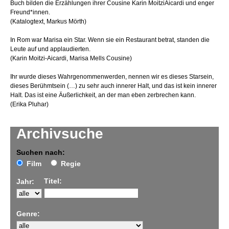
Buch bilden die Erzählungen ihrer Cousine Karin MoitziAicardi und enger
Freund*innen.
(Katalogtext, Markus Mörth)
In Rom war Marisa ein Star. Wenn sie ein Restaurant betrat, standen die
Leute auf und applaudierten.
(Karin Moitzi-Aicardi, Marisa Mells Cousine)
Ihr wurde dieses Wahrgenommenwerden, nennen wir es dieses Starsein,
dieses Berühmtsein (…) zu sehr auch innerer Halt, und das ist kein innerer
Halt. Das ist eine Äußerlichkeit, an der man eben zerbrechen kann.
(Erika Pluhar)
Archivsuche
Suchen nach:
Film
Regie
Titel:
Jahr:
Genre: