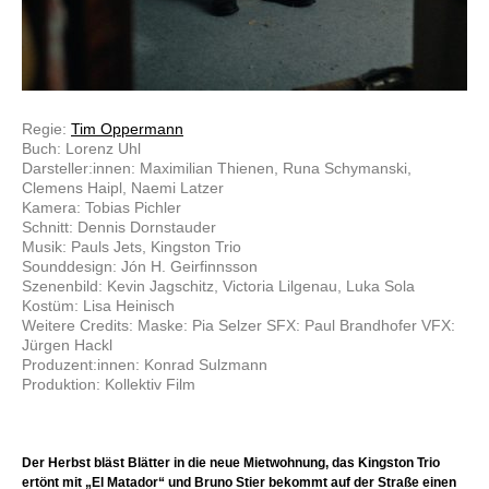
Regie:
Tim Oppermann
Buch: Lorenz Uhl
Darsteller:innen: Maximilian Thienen, Runa Schymanski,
Clemens Haipl, Naemi Latzer
Kamera: Tobias Pichler
Schnitt: Dennis Dornstauder
Musik: Pauls Jets, Kingston Trio
Sounddesign: Jón H. Geirfinnsson
Szenenbild: Kevin Jagschitz, Victoria Lilgenau, Luka Sola
Kostüm: Lisa Heinisch
Weitere Credits: Maske: Pia Selzer SFX: Paul Brandhofer VFX:
Jürgen Hackl
Produzent:innen: Konrad Sulzmann
Produktion: Kollektiv Film
Der Herbst bläst Blätter in die neue Mietwohnung, das Kingston Trio
ertönt mit „El Matador“ und Bruno Stier bekommt auf der Straße einen