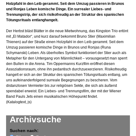
Holzpfahl in den Leib gerammt. Seit dem Umzug passieren in Brunos
und Ronjas Leben komische Dinge. Ein surrealer Liebes- und
Trennungstrip, der sich risikofreudig an der Struktur des spanischen
Tötungsrituals entlanghangelt.
Der Herbst bläst Blätter in die neue Mietwohnung, das Kingston Trio ertönt
mit „El Matador“, und kurz darauf bekommt Bruno Stier (Maximilian
Thienen) auf der Straße einen Holzpfahl in den Leib gerammt. Seit dem
Umzug passieren komische Dinge in Brunos und Ronjas (Runa
Schymanski) Leben. Als überholtes Symbol funktioniert der Stier auch als
Metapher für den Untergang von Männlichkeit – vorausgesetzt man sperrt
den Bullen in die Arena. Tim Oppermanns Kurzfilm eröffnet diesen
Assoziationsraum, ohne ihn pedantisch durchzuexerzieren. Risikofreudig
hangelt er sich an der Struktur des spanischen Tötungsrituals entlang, um
uns aufeinanderfolgend surreale Begegnungen zu bescheren. Vom
distanzlosen Vermieter bis zur religiösen Sekte, die sich als äußerst
spendabel erweist. Ein Liebes- und Trennungsfilm, der mit der Wiener
Band Pauls Jets einen musikalischen Höhepunkt findet.
(Katalogtext, js)
Archivsuche
Suchen nach: