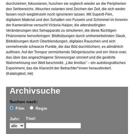
durchziehen, fokussieren, huschen sie sogleich wieder an die Peripherien
des Sehbereichs.
Mouches volantes
sind Zeichen der Zeit, die sich weder
fassen noch wegblinzeln noch ignorieren lassen. Mit Super8-Film,
digitalem Material und den Schatten von Fusseln und Schimmel im Inneren
der Kameralinse versucht Victoria Halper, die altersbedingten
Veränderungen des Sehapparats zu simulieren, die diese flüchtigen
Phänomene hervorbringen: Bildtrübungen durch umherwirbelnden Staub,
Bildstörungen durch Überblendungen, digitales Rauschen und sich
vermehrende schwarze Punkte, die das Bild durchlöchern, es allmählich
auflösen. Auf der Tonspur zermürbende Störgeräusche und ein Voice-over,
das über das angeschlagene Sinnesorgan sinniert und die gestörte
Wahrnehmung von Welt beschreibt. „Like tinnitus“ – ein autobiografisches
Experiment, das die Klarsicht der Betrachter*innen herausfordert.
(Katalogtext, mk)
Archivsuche
Suchen nach:
Film
Regie
Titel:
Jahr: