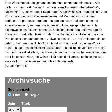
Eine Workshopleiterin, jemand im Trainingsanzug und ein nackter Affe
treffen sich im Death Valley. Im scheinbaren Austausch über
likeability
,
Networking, Klimawandel, Erwartungen, Attraktivitätssteigerung bis hin zum
Kunstmarkt werden Lebensweisheiten und Meinungen nicht immer
seriösen Ursprungs kundgetan. Ein pausenloser Chat, dem niemand
aufmerksam folgt, während Gesagtes und Unausgesprochenes sich
stellenweise ins Bild einschreiben. Selbstdarstellungen unter vertrauten
Fremden im virtuellen Raum, in dem die Haltungen radikaler sind als die
Persönlichkeiten und den man zeitweise besucht, um die Latte gemeinsam
tiefer zu hängen. Ein Nicht-Ort, so feindlich wie grandios. „In der Wüste
muss ich die Einsamkeit nicht erst suchen, ich bin Teil davon. Ich bin auch
nicht mit mir selbst allein, das wäre wieder die romantische, westliche Form
der Einsamkeit. Nein, die Wüste ist für mich die klarste, schönste, hellste,
stärkste Form der Abwesenheit“ (Jean Baudrillard).
(Katalogtext, mk)
Archivsuche
Suchen nach:
Film
Regie
Titel:
Jahr: