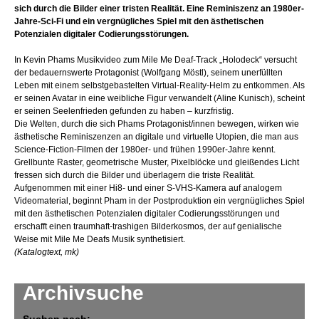
sich durch die Bilder einer tristen Realität. Eine Reminiszenz an 1980er-
Jahre-Sci-Fi und ein vergnügliches Spiel mit den ästhetischen
Potenzialen digitaler Codierungsstörungen.
In Kevin Phams Musikvideo zum Mile Me Deaf-Track „Holodeck“ versucht
der bedauernswerte Protagonist (Wolfgang Möstl), seinem unerfüllten
Leben mit einem selbstgebastelten Virtual-Reality-Helm zu entkommen. Als
er seinen Avatar in eine weibliche Figur verwandelt (Aline Kunisch), scheint
er seinen Seelenfrieden gefunden zu haben – kurzfristig.
Die Welten, durch die sich Phams Protagonist/innen bewegen, wirken wie
ästhetische Reminiszenzen an digitale und virtuelle Utopien, die man aus
Science-Fiction-Filmen der 1980er- und frühen 1990er-Jahre kennt.
Grellbunte Raster, geometrische Muster, Pixelblöcke und gleißendes Licht
fressen sich durch die Bilder und überlagern die triste Realität.
Aufgenommen mit einer Hi8- und einer S-VHS-Kamera auf analogem
Videomaterial, beginnt Pham in der Postproduktion ein vergnügliches Spiel
mit den ästhetischen Potenzialen digitaler Codierungsstörungen und
erschafft einen traumhaft-trashigen Bilderkosmos, der auf genialische
Weise mit Mile Me Deafs Musik synthetisiert.
(Katalogtext, mk)
Archivsuche