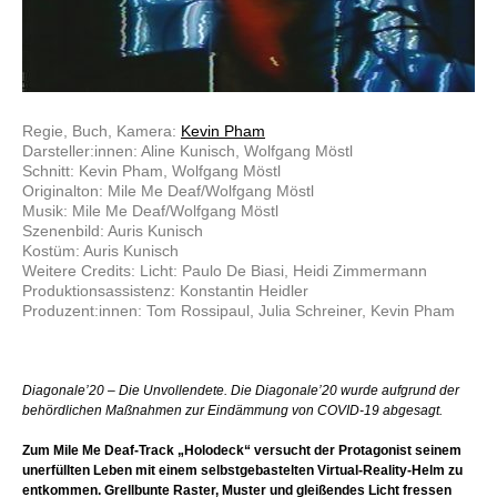
Regie, Buch, Kamera:
Kevin Pham
Darsteller:innen: Aline Kunisch, Wolfgang Möstl
Schnitt: Kevin Pham, Wolfgang Möstl
Originalton: Mile Me Deaf/Wolfgang Möstl
Musik: Mile Me Deaf/Wolfgang Möstl
Szenenbild: Auris Kunisch
Kostüm: Auris Kunisch
Weitere Credits: Licht: Paulo De Biasi, Heidi Zimmermann
Produktionsassistenz: Konstantin Heidler
Produzent:innen: Tom Rossipaul, Julia Schreiner, Kevin Pham
Diagonale’20 – Die Unvollendete. Die Diagonale’20 wurde aufgrund der
behördlichen Maßnahmen zur Eindämmung von COVID-19 abgesagt.
Zum Mile Me Deaf-Track „Holodeck“ versucht der Protagonist seinem
unerfüllten Leben mit einem selbstgebastelten Virtual-Reality-Helm zu
entkommen. Grellbunte Raster, Muster und gleißendes Licht fressen