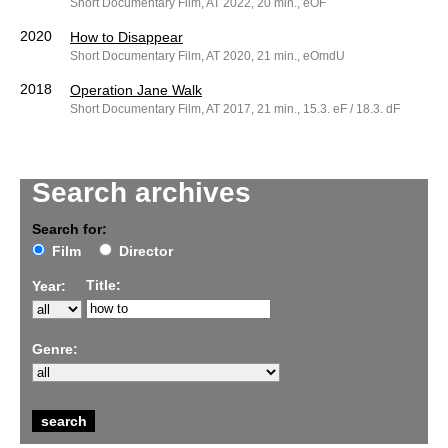
Short Documentary Film, AT 2022, 20 min., eOF
2020
How to Disappear
Short Documentary Film, AT 2020, 21 min., eOmdU
2018
Operation Jane Walk
Short Documentary Film, AT 2017, 21 min., 15.3. eF / 18.3. dF
Search archives
Search for:
Film
Director
Title:
Year:
Genre: