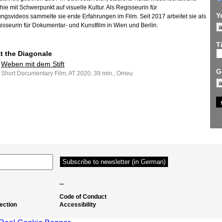
hie mit Schwerpunkt auf visuelle Kultur. Als Regisseurin für
Y
ungsvideos sammelte sie erste Erfahrungen im Film. Seit 2017 arbeitet sie als
gisseurin für Dokumentar- und Kunstfilm in Wien und Berlin.
Ti
at the Diagonale
Weben mit dem Stift
G
Short Documentary Film, AT 2020, 39 min., Omeu
–
Code of Conduct
ection
Accessibility