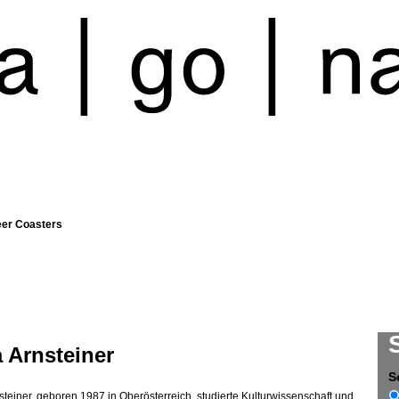
eer Coasters
 Arnsteiner
S
steiner, geboren 1987 in Oberösterreich, studierte Kulturwissenschaft und