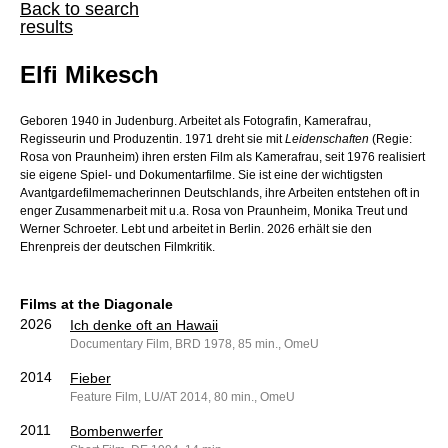
Back to search
results
Elfi Mikesch
Geboren 1940 in Judenburg. Arbeitet als Fotografin, Kamerafrau,
Regisseurin und Produzentin. 1971 dreht sie mit
Leidenschaften
(Regie:
Rosa von Praunheim) ihren ersten Film als Kamerafrau, seit 1976 realisiert
sie eigene Spiel- und Dokumentarfilme. Sie ist eine der wichtigsten
Avantgardefilmemacherinnen Deutschlands, ihre Arbeiten entstehen oft in
enger Zusammenarbeit mit u.a. Rosa von Praunheim, Monika Treut und
Werner Schroeter. Lebt und arbeitet in Berlin. 2026 erhält sie den
Ehrenpreis der deutschen Filmkritik.
Films at the Diagonale
2026
Ich denke oft an Hawaii
Documentary Film, BRD 1978, 85 min., OmeU
2014
Fieber
Feature Film, LU/AT 2014, 80 min., OmeU
2011
Bombenwerfer