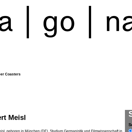
eer Coasters
rt Meisl
S
eisl, geboren in München (DE). Studium Germanistik und Filmwissenschaft in