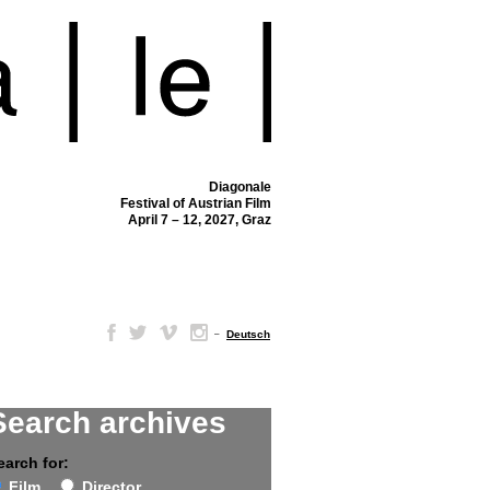
Diagonale
Festival of Austrian Film
April 7 – 12, 2027, Graz
–
Deutsch
Search archives
earch for:
Film
Director