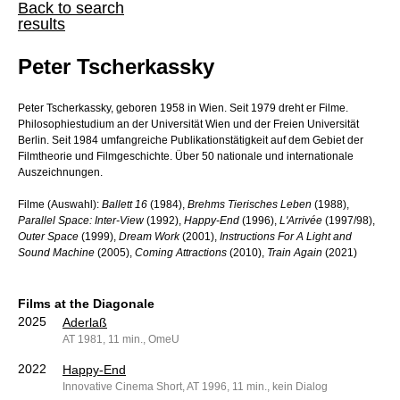
Back to search
results
Peter Tscherkassky
Peter Tscherkassky, geboren 1958 in Wien. Seit 1979 dreht er Filme.
Philosophiestudium an der Universität Wien und der Freien Universität
Berlin. Seit 1984 umfangreiche Publikationstätigkeit auf dem Gebiet der
Filmtheorie und Filmgeschichte. Über 50 nationale und internationale
Auszeichnungen.
Filme (Auswahl):
Ballett 16
(1984),
Brehms Tierisches Leben
(1988),
Parallel Space: Inter-View
(1992),
Happy-End
(1996),
L'Arrivée
(1997/98),
Outer Space
(1999),
Dream Work
(2001),
Instructions For A Light and
Sound Machine
(2005),
Coming Attractions
(2010),
Train Again
(2021)
Films at the Diagonale
2025
Aderlaß
AT 1981, 11 min., OmeU
2022
Happy-End
Innovative Cinema Short, AT 1996, 11 min., kein Dialog